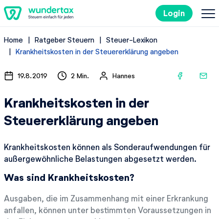
Login
Home
Ratgeber Steuern
Steuer-Lexikon
So geht's
Krankheitskosten in der Steuererklärung angeben
Kosten
19.8.2019
2 Min.
Hannes
Krankheitskosten in der
Steuertipps
Steuererklärung angeben
Steuer-Lexikon
Krankheitskosten können als Sonderaufwendungen für
außergewöhnliche Belastungen abgesetzt werden.
Kostenlos ausprobieren
Was sind Krankheitskosten?
Ausgaben, die im Zusammenhang mit einer Erkrankung
anfallen, können unter bestimmten Voraussetzungen in