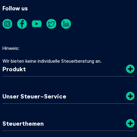
Follow us
Hinweis
Wir bieten keine individuelle Steuerberatung an.
Produkt
Kosten
Unser Steuer-Service
Sicherheit
Datenschutz
Steuertipps
Steuerthemen
Nachhaltigkeit
SteuerGuide 2025/2026