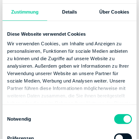
bis 15.340€: kinderlos, unverheiratet 5%; kinderlos,
Zustimmung
Details
Über Cookies
verheiratet 4%; mit 1 oder 2 Kindern 2%; 3 Kinder und
mehr 1%
ab 15.341€ bis 51.130€: kinderlos, unverheiratet 6%;
Diese Webseite verwendet Cookies
kinderlos, verheiratet 6%; mit 1 oder 2 Kindern 3%; 3
Kinder und mehr 1%
Wir verwenden Cookies, um Inhalte und Anzeigen zu
ab 51.131€: kinderlos, unverheiratet 7%; kinderlos,
personalisieren, Funktionen für soziale Medien anbieten
verheiratet 6%; mit 1 oder 2 Kindern 4%; 3 Kinder und
zu können und die Zugriffe auf unsere Website zu
mehr 2%
analysieren. Außerdem geben wir Informationen zu Ihrer
Verwendung unserer Website an unsere Partner für
soziale Medien, Werbung und Analysen weiter. Unsere
Partner führen diese Informationen möglicherweise mit
weiteren Daten zusammen, die Sie ihnen bereitgestellt
haben oder die sie im Rahmen Ihrer Nutzung der Dienste
gesammelt haben.
E
Notwendig
i
n
w
Präferenzen