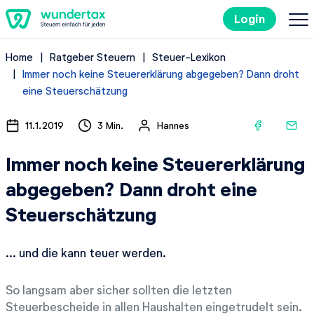
Login
Home
Ratgeber Steuern
Steuer-Lexikon
So geht's
Immer noch keine Steuererklärung abgegeben? Dann droht
eine Steuerschätzung
Kosten
11.1.2019
3 Min.
Hannes
Steuertipps
Immer noch keine Steuererklärung
abgegeben? Dann droht eine
Steuer-Lexikon
Steuerschätzung
Kostenlos ausprobieren
... und die kann teuer werden.
So langsam aber sicher sollten die letzten
Steuerbescheide in allen Haushalten eingetrudelt sein.