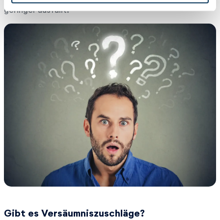
h
geringer ausfällt.
l
Gibt es Versäumniszuschläge?