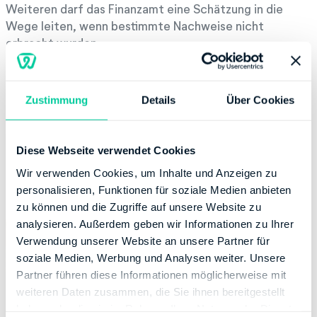
Weiteren darf das Finanzamt eine Schätzung in die
Wege leiten, wenn bestimmte Nachweise nicht
erbracht wurden.
Generell ist eine Steuerschätzung also erst dann
möglich, wenn der Steuerpflichtige keine Einsicht zeigt
Zustimmung
Details
Über Cookies
und nicht kooperiert.
Diese Webseite verwendet Cookies
Wir verwenden Cookies, um Inhalte und Anzeigen zu
personalisieren, Funktionen für soziale Medien anbieten
zu können und die Zugriffe auf unsere Website zu
analysieren. Außerdem geben wir Informationen zu Ihrer
Verwendung unserer Website an unsere Partner für
soziale Medien, Werbung und Analysen weiter. Unsere
Partner führen diese Informationen möglicherweise mit
weiteren Daten zusammen, die Sie ihnen bereitgestellt
haben oder die sie im Rahmen Ihrer Nutzung der Dienste