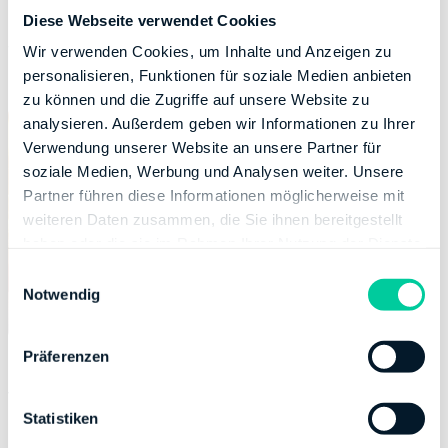
Diese Webseite verwendet Cookies
Klimaschutzorganisationen. Solche Zahlungen werden
vom Staat belohnt und sind unter bestimmten
Wir verwenden Cookies, um Inhalte und Anzeigen zu
Bedingungen als
Spende
steuerlich absetzbar.
personalisieren, Funktionen für soziale Medien anbieten
zu können und die Zugriffe auf unsere Website zu
analysieren. Außerdem geben wir Informationen zu Ihrer
Verwendung unserer Website an unsere Partner für
soziale Medien, Werbung und Analysen weiter. Unsere
Partner führen diese Informationen möglicherweise mit
weiteren Daten zusammen, die Sie ihnen bereitgestellt
haben oder die sie im Rahmen Ihrer Nutzung der Dienste
gesammelt haben.
E
Notwendig
i
n
w
Präferenzen
i
l
Voraussetzungen
l
Statistiken
Um Kosten für den CO2-Ausgleich in der
i