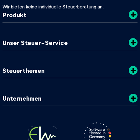
Wir bieten keine individuelle Steuerberatung an.
Produkt
Kosten
Unser Steuer-Service
Sicherheit
Datenschutz
Steuertipps
Steuerthemen
Nachhaltigkeit
SteuerGuide 2025/2026
AGB
Mein zuständiges Finanzamt
Steuerklassen
Unternehmen
Steuer-Lexikon
Steuer-ID & Steuernummer
Lohnsteuerbescheinigung
Über uns
Steueränderungen 2024
Presse