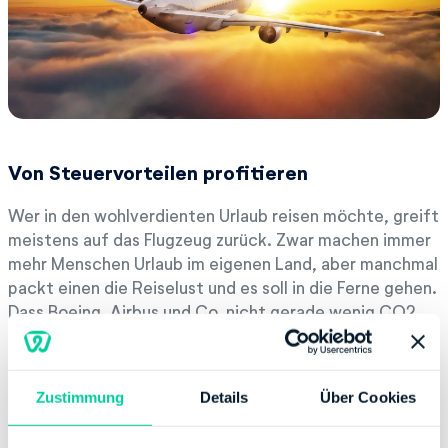
Von Steuervorteilen profitieren
Wer in den wohlverdienten Urlaub reisen möchte, greift
meistens auf das Flugzeug zurück. Zwar machen immer
mehr Menschen Urlaub im eigenen Land, aber manchmal
packt einen die Reiselust und es soll in die Ferne gehen.
Dass Boeing, Airbus und Co. nicht gerade wenig CO2
ausstoßen, ist jedem bekannt.
Daher bezahlen immerhin schon ca. 10 Prozent aller
Zustimmung
Details
Über Cookies
Reisenden einen Klima-Beitrag, um das schlechte
Gewissen wenigstens ein bisschen aufpolieren zu
können. Dieses Geld geht in der Regel an