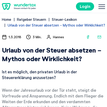
Login
Home
Ratgeber Steuern
Steuer-Lexikon
So geht's
Urlaub von der Steuer absetzen - Mythos oder Wirklichkeit?
Kosten
1.3.2018
3 Min.
Hannes
Urlaub von der Steuer absetzen -
Steuertipps
Mythos oder Wirklichkeit?
Steuer-Lexikon
Ist es möglich, den privaten Urlaub in der
Steuererklärung anzusetzen?
Kostenlos ausprobieren
Wenn der Jahresurlaub vor der Tür steht, steigt die
Vorfreude und Anspannung. Endlich mit dem Flieger die
Weiten der Erde erkunden und den verdammten