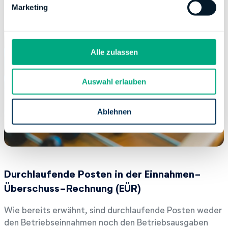
Marketing
ausgegeben bzw. eingenommen wurde
u
n
g
s
Alle zulassen
a
u
Auswahl erlauben
s
w
a
Ablehnen
h
l
Durchlaufende Posten in der Einnahmen-
Überschuss-Rechnung (EÜR)
Wie bereits erwähnt, sind durchlaufende Posten weder
den Betriebseinnahmen noch den Betriebsausgaben