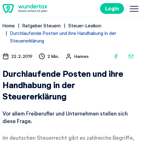
Login
Home
Ratgeber Steuern
Steuer-Lexikon
So geht's
Durchlaufende Posten und ihre Handhabung in der
Steuererklärung
Kosten
22.2.2019
2 Min.
Hannes
Steuertipps
Durchlaufende Posten und ihre
Handhabung in der
Steuer-Lexikon
Steuererklärung
Kostenlos ausprobieren
Vor allem Freiberufler und Unternehmen stellen sich
diese Frage.
Im deutschen Steuerrecht gibt es zahlreiche Begriffe,