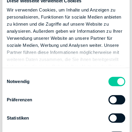
Diese Webseite verwendet Cookies
Durchlaufende Posten: Wie sieht es mit der
Wir verwenden Cookies, um Inhalte und Anzeigen zu
Umsatzsteuer aus?
personalisieren, Funktionen für soziale Medien anbieten
zu können und die Zugriffe auf unsere Website zu
Da es sich bei durchlaufenden Posten weder um
analysieren. Außerdem geben wir Informationen zu Ihrer
Betriebsausgaben noch um Betriebseinnahmen handelt,
Verwendung unserer Website an unsere Partner für
wird auch keine Umsatzsteuer erhoben. Obwohl der
soziale Medien, Werbung und Analysen weiter. Unsere
Fiskus also nicht von diesen Geldern profitiert, muss
Partner führen diese Informationen möglicherweise mit
dem Finanzamt trotzdem nachgewiesen werden, dass
weiteren Daten zusammen, die Sie ihnen bereitgestellt
es sich tatsächlich um durchlaufende Posten handelt.
haben oder die sie im Rahmen Ihrer Nutzung der Dienste
gesammelt haben.
E
Notwendig
i
Der Nachweis muss folgende Informationen
n
enthalten
w
Präferenzen
i
Betrag
l
Zweck
l
Statistiken
Datum (Geldeingang und -ausgang)
i
Name und Anschrift der Person, für die Betrag
g