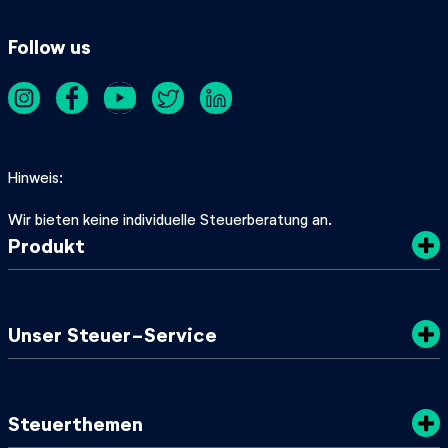
Follow us
Hinweis
Wir bieten keine individuelle Steuerberatung an.
Produkt
Kosten
Unser Steuer-Service
Sicherheit
Datenschutz
Steuertipps
Steuerthemen
Nachhaltigkeit
SteuerGuide 2025/2026