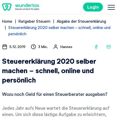
Login
Home
Ratgeber Steuern
Abgabe der Steuererklärung
So geht's
Steuererklärung 2020 selber machen - schnell, online und
persönlich
Kosten
5.12.2019
3 Min.
Hannes
Steuertipps
Steuererklärung 2020 selber
machen - schnell, online und
Steuer-Lexikon
persönlich
Kostenlos ausprobieren
Wozu noch Geld für einen Steuerberater ausgeben?
Jedes Jahr aufs Neue wartet die Steuererklärung auf
einen. Um sich diese lästige Aufgabe zu erleichtern,