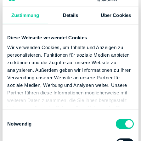
Ausgaben an, die dem Finanzamt natürlich mitgeteilt
werden sollten. Wer sich davor scheut, muss am Ende in
Zustimmung
Details
Über Cookies
den sauren Apfel beißen.
Vorteile einer Steuersoftware
Diese Webseite verwendet Cookies
Wir verwenden Cookies, um Inhalte und Anzeigen zu
Man muss kein Mathematik-Professor sein, um eine
personalisieren, Funktionen für soziale Medien anbieten
Steuererklärung selber machen zu können. Was viele
zu können und die Zugriffe auf unsere Website zu
nicht wissen, ist, dass sie keine besonderen
analysieren. Außerdem geben wir Informationen zu Ihrer
Vorkenntnisse im Steuerwesen benötigen, um sich eine
Verwendung unserer Website an unsere Partner für
Steuer-Rückzahlung sichern zu können. Es lohnt sich
soziale Medien, Werbung und Analysen weiter. Unsere
heutzutage nicht mehr, wegen der eigenen
Partner führen diese Informationen möglicherweise mit
Steuerangelegenheit einen Steuerberater zu
weiteren Daten zusammen, die Sie ihnen bereitgestellt
konsultieren.
haben oder die sie im Rahmen Ihrer Nutzung der Dienste
gesammelt haben.
Mit der staatlichen Steuersoftware ELSTER kann die
E
Notwendig
Steuererklärung zwar online abgegeben werden,
i
allerdings sind die Formulare oft unverständlich und
n
dem Laien offenbart sich hier ein Kauderwelsch, das
w