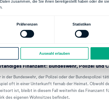
 Daten zusammen, die Sie ihnen bereitgestellt haben oder die s
n seine Ausgaben als
Werbungskosten
von der Steuer abs
n.
mt es darauf an, ob man verheiratet ist oder nicht. Ist ei
erhält zwei Haushalte, dann ist das Finanzamt zuständig, d
Präferenzen
Statistiken
indet.
r:
Ist jemand nicht verheiratet, dann ist das Amt für einen
indet, wo man für gewöhnlich seinen vorwiegenden Aufent
er Umständen also auch der Zweitwohnsitz in Frage.
Auswahl erlauben
ständiges Finanzamt: Bundeswehr, Polizei und C
 in der Bundeswehr, der Polizei oder der Bundespolizei tät
spiel oft in einer Unterkunft fernab der Heimat. Obwohl 
eitsort ist, bleibt in diesem Fall weiterhin das Finanzamt f
irk des eigenen Wohnsitzes befindet.