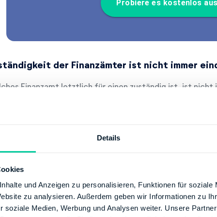
Probiere es kostenlos au
ständigkeit der Finanzämter ist nicht immer ein
ches Finanzamt letztlich für einen zuständig ist, ist nich
 Problem ist, dass in jeder Einkommensteuererklärung ei
s. Dann ist es hilfreich, das richtige Amt in das vorgesehe
nelle und reibungslose Bearbeitung gewährleisten zu könn
Details
der Regel ist immer das Finanzamt am aktuellen Erstwohnsi
damit getan, denn wie so oft bestätigen Ausnahmen die R
Cookies
nhalte und Anzeigen zu personalisieren, Funktionen für soziale
ständiges Finanzamt bei doppelter Haushaltsfü
Website zu analysieren. Außerdem geben wir Informationen zu I
r soziale Medien, Werbung und Analysen weiter. Unsere Partner
 beruflich bedingt zwei Haushalte führt, wovon sich einer