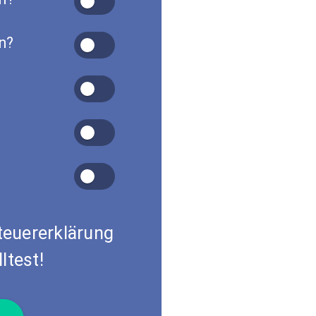
n?
Steuererklärung
ltest!