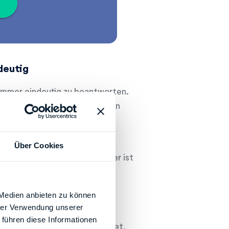
s
deutig
t immer eindeutig zu beantworten.
n Finanzamt eingetragen werden
ne Feld einzutragen, um eine
en.
Über Cookies
tz zuständig. Doch nicht immer ist
egel.
 Medien anbieten zu können
hrung
hrer Verwendung unserer
 führen diese Informationen
 am Beschäftigungsort befindet,