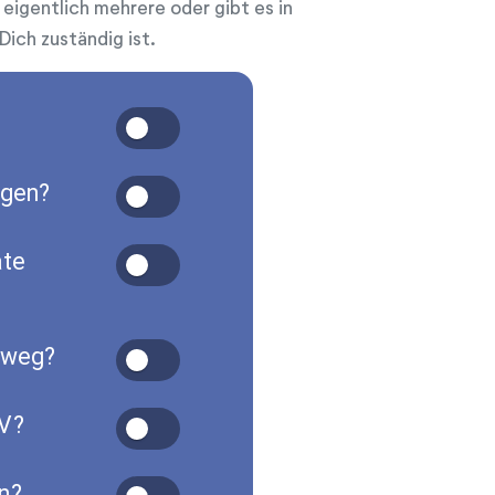
eigentlich mehrere oder gibt es in
Dich zuständig ist.
ogen?
ate
sweg?
/V?
n?