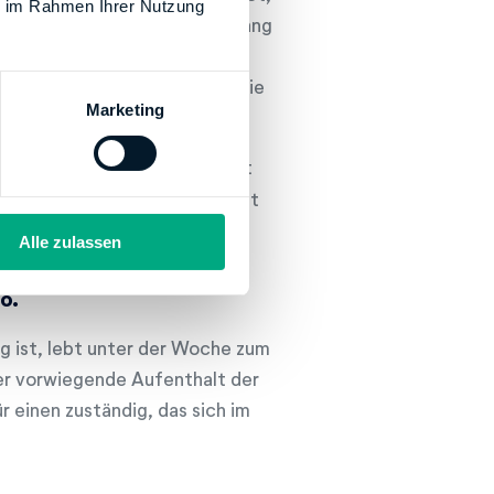
ie im Rahmen Ihrer Nutzung
etzen. In diesem Zusammenhang
n Steuerzahler verheiratet und
as sich am Wohnsitz der Familie
Marketing
 verantwortlich, das sich dort
halt hat. In diesem Fall kommt
Alle zulassen
o.
ig ist, lebt unter der Woche zum
der vorwiegende Aufenthalt der
ür einen zuständig, das sich im