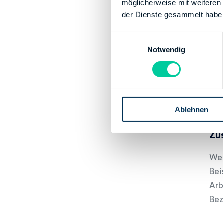
möglicherweise mit weiteren
kan
der Dienste gesammelt habe
kom
E
unt
Notwendig
i
bef
n
w
Abe
i
bef
l
unt
Ablehnen
l
i
Zu
g
u
Wer
n
g
Bei
s
Arb
a
Bez
u
s