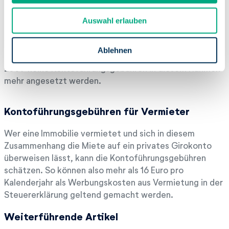
Kontoführungsgebühren für Kapitalanleger
u
Auswahl erlauben
s
Seit der Einführung der Abgeltungsteuer ist der
w
Werbungskostenabzug im Zusammenhang mit
a
Ablehnen
Kapitalerträgen nicht mehr möglich. So können seit
h
2009 keine Kontoführungsgebühren in diesem Rahmen
l
mehr angesetzt werden.
Kontoführungsgebühren für Vermieter
Wer eine Immobilie vermietet und sich in diesem
Zusammenhang die Miete auf ein privates Girokonto
überweisen lässt, kann die Kontoführungsgebühren
schätzen. So können also mehr als 16 Euro pro
Kalenderjahr als Werbungskosten aus Vermietung in der
Steuererklärung geltend gemacht werden.
Weiterführende Artikel