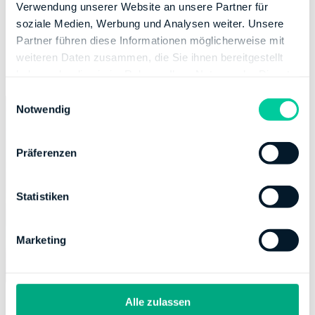
gewinnmindernde Ausgaben angegeben werden
Verwendung unserer Website an unsere Partner für
können. Eine private Verwendung muss aber
soziale Medien, Werbung und Analysen weiter. Unsere
ausgeschlossen sein. Andernfalls müssen bei anteiliger
Partner führen diese Informationen möglicherweise mit
Nutzung die auf den Betrieb entfallenden
weiteren Daten zusammen, die Sie ihnen bereitgestellt
Betriebsausgaben geschätzt werden.
haben oder die sie im Rahmen Ihrer Nutzung der Dienste
gesammelt haben.
E
Notwendig
i
n
w
Präferenzen
i
l
l
Statistiken
i
g
Marketing
u
n
g
s
Alle zulassen
a