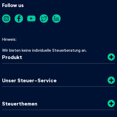
Follow us
Hinweis
Wir bieten keine individuelle Steuerberatung an.
Produkt
Kosten
Unser Steuer-Service
Sicherheit
Datenschutz
Steuertipps
Steuerthemen
Nachhaltigkeit
SteuerGuide 2025/2026