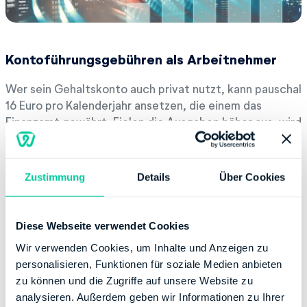
Kontoführungsgebühren als Arbeitnehmer
Wer sein Gehaltskonto auch privat nutzt, kann pauschal
16 Euro pro Kalenderjahr ansetzen, die einem das
Finanzamt gewährt. Fielen die Ausgaben höher aus, wird
der Differenzbetrag, der über die 16 Euro hinaus geht,
nicht berücksichtigt. Wer gar keine
Kontoführungsgebühren hatte, kann trotzdem die 16
Zustimmung
Details
Über Cookies
Euro als Pauschale in Anspruch nehmen.
Diese Webseite verwendet Cookies
Kontoführungsgebühren als Unternehmer
Wir verwenden Cookies, um Inhalte und Anzeigen zu
Nutzen Unternehmer ein Konto nur zu beruflichen
personalisieren, Funktionen für soziale Medien anbieten
Zwecken, können die Kosten dafür in voller Höhe als
zu können und die Zugriffe auf unsere Website zu
Betriebsausgaben angesetzt werden, die dann als
analysieren. Außerdem geben wir Informationen zu Ihrer