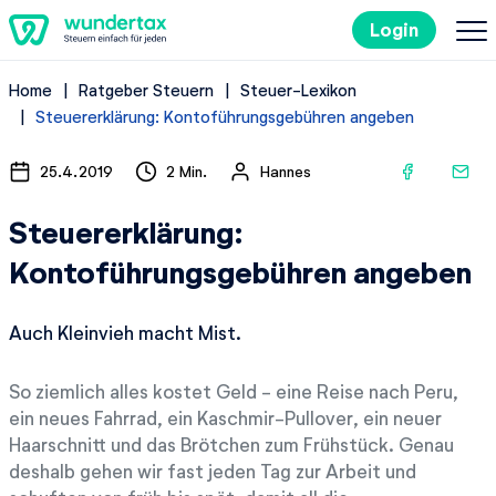
Login
Home
Ratgeber Steuern
Steuer-Lexikon
So geht's
Steuererklärung: Kontoführungsgebühren angeben
Kosten
25.4.2019
2 Min.
Hannes
Steuererklärung:
Steuertipps
Kontoführungsgebühren angeben
Steuer-Lexikon
Auch Kleinvieh macht Mist.
Kostenlos ausprobieren
So ziemlich alles kostet Geld - eine Reise nach Peru,
ein neues Fahrrad, ein Kaschmir-Pullover, ein neuer
Haarschnitt und das Brötchen zum Frühstück. Genau
deshalb gehen wir fast jeden Tag zur Arbeit und