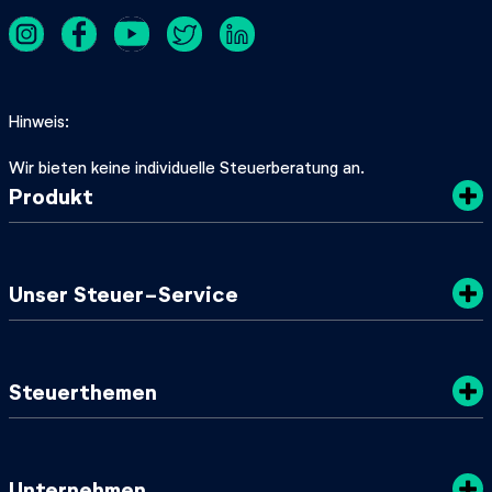
Hinweis
Wir bieten keine individuelle Steuerberatung an.
Produkt
Kosten
Unser Steuer-Service
Sicherheit
Datenschutz
Steuertipps
Steuerthemen
Nachhaltigkeit
SteuerGuide 2025/2026
AGB
Mein zuständiges Finanzamt
Steuerklassen
Unternehmen