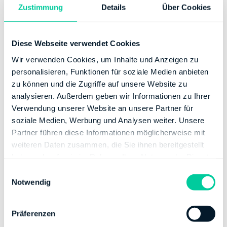
Zustimmung
Details
Über Cookies
Midijob ab Juli 2019
Damit es für Midijobber zu weiteren Entlastungen
Diese Webseite verwendet Cookies
kommt, hat die deutsche Regierung die Gleitzone bis
zu einem Verdienst von 1.300 Euro ausgeweitet. Die
Wir verwenden Cookies, um Inhalte und Anzeigen zu
Folge ist, dass auf Beschäftigte bis zu dieser Grenze
personalisieren, Funktionen für soziale Medien anbieten
eine reduzierte Abgabenlast zukommt. Bisher war es
zu können und die Zugriffe auf unsere Website zu
so, dass volle Arbeitnehmeranteile gezahlt werden
analysieren. Außerdem geben wir Informationen zu Ihrer
mussten, wenn das Einkommen die derzeit noch gültige
Verwendung unserer Website an unsere Partner für
Grenze von 850 Euro überschritten hat. Obwohl die
soziale Medien, Werbung und Analysen weiter. Unsere
Rentenversicherungsbeiträge fortan geringer
Partner führen diese Informationen möglicherweise mit
ausfallen, bleiben die Rentenleistungen stabil.
weiteren Daten zusammen, die Sie ihnen bereitgestellt
haben oder die sie im Rahmen Ihrer Nutzung der Dienste
Übrigens
: Seit Juli ist aus der Gleitzone ein
gesammelt haben.
E
Übergangsbereich geworden, der im Sinne des
Notwendig
i
Gesetzbuches Arbeitsentgelte aus mehr als
n
geringfügigen Beschäftigungen, die regelmäßig 1.300
w
Euro im Monat nicht übersteigen, umfasst.
Präferenzen
i