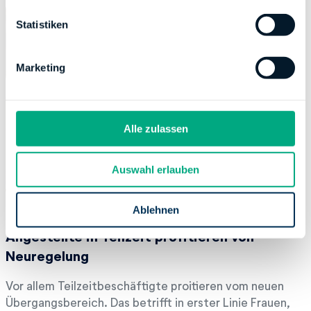
l
l
Statistiken
i
g
Marketing
u
n
g
s
Alle zulassen
a
u
Auswahl erlauben
s
w
a
Ablehnen
h
Angestellte in Teilzeit profitieren von
l
Neuregelung
Vor allem Teilzeitbeschäftigte proitieren vom neuen
Übergangsbereich. Das betrifft in erster Linie Frauen,