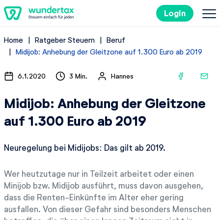
Login
Home
Ratgeber Steuern
Beruf
So geht's
Midijob: Anhebung der Gleitzone auf 1.300 Euro ab 2019
Kosten
6.1.2020
3 Min.
Hannes
Midijob: Anhebung der Gleitzone
Steuertipps
auf 1.300 Euro ab 2019
Steuer-Lexikon
Neuregelung bei Midijobs: Das gilt ab 2019.
Kostenlos ausprobieren
Wer heutzutage nur in Teilzeit arbeitet oder einen
Minijob bzw. Midijob ausführt, muss davon ausgehen,
dass die Renten-Einkünfte im Alter eher gering
ausfallen. Von dieser Gefahr sind besonders Menschen