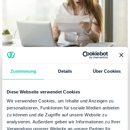
Vollziehung
Zustimmung
Details
Über Cookies
Grundlage für die Aussetzung der Vollziehung ist die
Vollziehbarkeit eines Verwaltungsaktes. Vollziehbar ist
Diese Webseite verwendet Cookies
ein Verwaltungsakt, wenn es sich um einen
Wir verwenden Cookies, um Inhalte und Anzeigen zu
Steuerbescheid oder einen Vorauszahlungsbescheid
personalisieren, Funktionen für soziale Medien anbieten
handelt. Leistungsgebote und der Widerruf einer
zu können und die Zugriffe auf unsere Website zu
Stundung sind ebenso vollziehbar. An einer
analysieren. Außerdem geben wir Informationen zu Ihrer
Vollziehbarkeit mangelt es Steuerbescheiden über 0 €
Verwendung unserer Website an unsere Partner für
Steuerschuld, Steuerbescheiden mit negativer Steuer,