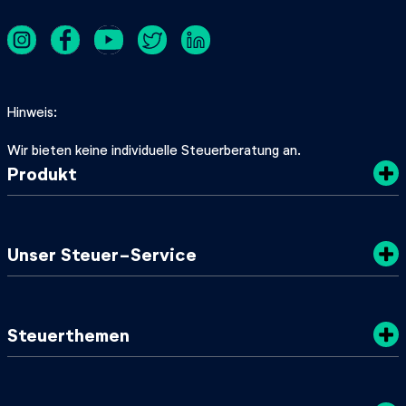
Hinweis
Wir bieten keine individuelle Steuerberatung an.
Produkt
Kosten
Unser Steuer-Service
Sicherheit
Datenschutz
Steuertipps
Steuerthemen
Nachhaltigkeit
SteuerGuide 2025/2026
AGB
Mein zuständiges Finanzamt
Steuerklassen