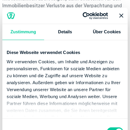
Immobilienbesitzer Verluste aus der Verpachtung und
Vermietung. Diese können problemlos steuerlich
berücksichtigt werden. So hat der Hauseigentümer
wiederum die Möglichkeit, Steuern zu sparen. Zu den
Zustimmung
Details
Über Cookies
Werbekosten gehören der Erhaltungsaufwand, sonstige
Werbekosten, die Abschreibungen und die
Finanzierungskosten. Zu den Finanzierungskosten
Diese Webseite verwendet Cookies
zählen die Geldbeschaffungskosten, die Nebenkosten
und auch die Kreditzinsen.
Wir verwenden Cookies, um Inhalte und Anzeigen zu
personalisieren, Funktionen für soziale Medien anbieten
zu können und die Zugriffe auf unsere Website zu
Der Rat vom Fachmann lohnt sich
analysieren. Außerdem geben wir Informationen zu Ihrer
Verwendung unserer Website an unsere Partner für
Möchte der Immobilienbesitzer mit seinem Wohnkapital
soziale Medien, Werbung und Analysen weiter. Unsere
steuerliche Vorteile nutzen, dann gilt es, sich an einen
Partner führen diese Informationen möglicherweise mit
Fachmann zu wenden. Nur auf diese Weise bewegt sich
weiteren Daten zusammen, die Sie ihnen bereitgestellt
der Hauseigentümer stets auf der rechtlich sicheren
haben oder die sie im Rahmen Ihrer Nutzung der Dienste
Seite. Der Rat vom Fachmann ist Gold wert, häufig
gesammelt haben.
winkt dem Immobilienbesitzer beim Alleingang nämlich
E