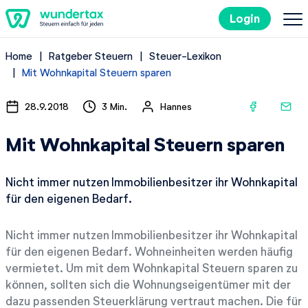
Login
Home
Ratgeber Steuern
Steuer-Lexikon
So geht's
Mit Wohnkapital Steuern sparen
Kosten
28.9.2018
3 Min.
Hannes
Mit Wohnkapital Steuern sparen
Steuertipps
Nicht immer nutzen Immobilienbesitzer ihr Wohnkapital
Steuer-Lexikon
für den eigenen Bedarf.
Nicht immer nutzen Immobilienbesitzer ihr Wohnkapital
Kostenlos ausprobieren
für den eigenen Bedarf. Wohneinheiten werden häufig
vermietet. Um mit dem Wohnkapital Steuern sparen zu
können, sollten sich die Wohnungseigentümer mit der
dazu passenden Steuerklärung vertraut machen. Die für