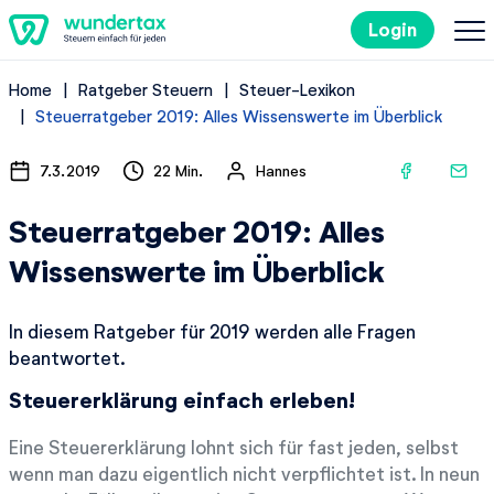
Login
Home
Ratgeber Steuern
Steuer-Lexikon
So geht's
Steuerratgeber 2019: Alles Wissenswerte im Überblick
Kosten
7.3.2019
22 Min.
Hannes
Steuerratgeber 2019: Alles
Steuertipps
Wissenswerte im Überblick
Steuer-Lexikon
In diesem Ratgeber für 2019 werden alle Fragen
beantwortet.
Kostenlos ausprobieren
Steuererklärung einfach erleben!
Eine Steuererklärung lohnt sich für fast jeden, selbst
wenn man dazu eigentlich nicht verpflichtet ist. In neun