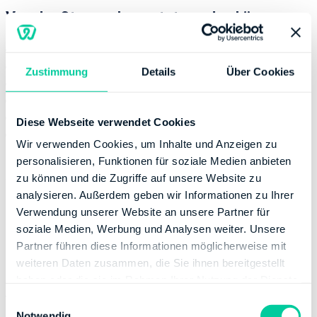
Von der Steuer abgesetzt werden können
Miete und Nebenkosten · Zweitwohnungsteuer
Rundfunkbeitrag
Zustimmung
Details
Über Cookies
Heimfahrten
Umzugskosten
Verpflegungsmehraufwand
Diese Webseite verwendet Cookies
Möbel und Einrichtungsgegenstände
Wir verwenden Cookies, um Inhalte und Anzeigen zu
personalisieren, Funktionen für soziale Medien anbieten
Sonderausgaben
zu können und die Zugriffe auf unsere Website zu
analysieren. Außerdem geben wir Informationen zu Ihrer
Prinzipiell lassen sich Sonderausgaben in 2 Kategorien
Verwendung unserer Website an unsere Partner für
einteilen. Dazu gehören zum einen
soziale Medien, Werbung und Analysen weiter. Unsere
„Vorsorgeaufwendungen” und zum anderen „andere
Partner führen diese Informationen möglicherweise mit
Sonderausgaben”.
weiteren Daten zusammen, die Sie ihnen bereitgestellt
haben oder die sie im Rahmen Ihrer Nutzung der Dienste
gesammelt haben.
Vorsorgeaufwendungen
E
Notwendig