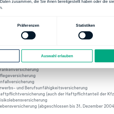
 Daten zusammen, die Sie ihnen bereitgestellt haben oder die s
Kostenlos ausprobieren!
n.
Präferenzen
Statistiken
nstige Vorsorgeaufwendungen
 sich absichert, zum Beispiel gegen Krankheit, Arbeitslosi
sicherungsbeiträge als sonstige Vorsorgeaufwendungen v
ören zum Beispiel:
Auswahl erlauben
rbeitslosenversicherung
rankenversicherung
flegeversicherung
nfallversicherung
rwerbs- und Berufsunfähigkeitsversicherung
aftpflichtversicherung (auch der Haftpflichtanteil der Kf
isikolebensversicherung
ebensversicherung (abgeschlossen bis 31. Dezember 2004