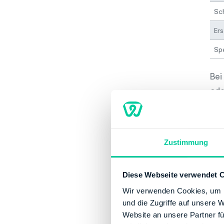
Sch
Ers
Sp
Bei
ode
in 
bis
Bei
Zustimmung
wer
wei
Diese Webseite verwendet 
Wir verwenden Cookies, um I
und die Zugriffe auf unsere 
Website an unsere Partner fü