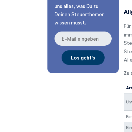
uns alles, was Du zu
Al
Deinen Steuerthemen
wissen musst.
Für
imm
Ste
Ste
All
Zu 
Ar
Unt
Ki
Kir