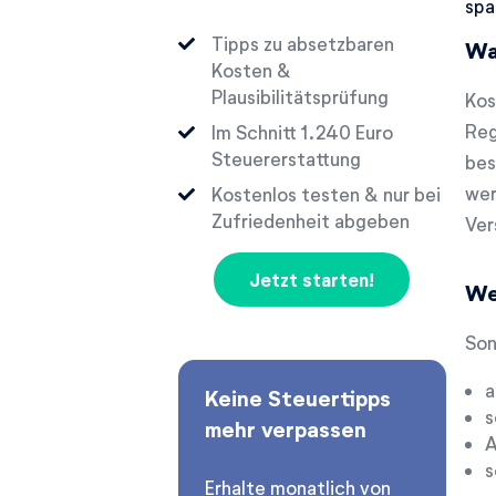
spa
Tipps zu absetzbaren
Wa
Kosten &
Plausibilitätsprüfung
Kos
Reg
Im Schnitt
Euro
Steuererstattung
bes
wer
Kostenlos testen & nur bei
Zufriedenheit abgeben
Ver
Jetzt starten!
We
Son
a
Keine Steuertipps
s
mehr verpassen
A
s
Erhalte monatlich von