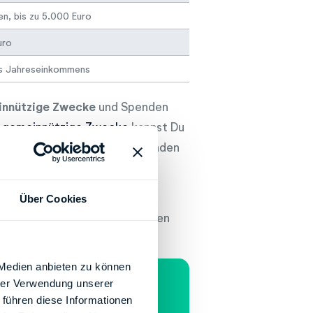
n, bis zu 5.000 Euro
uro
es Jahreseinkommens
innützige Zwecke
und Spenden
 gemeinnützige Zwecke
kannst Du
der Steuer absetzen. Für Spenden
ilt: Beträge bis zu 1.650 Euro
Über Cookies
ogen. Spendest Du mehr, können
en abgezogen werden.
 Medien anbieten zu können
Steuerrückzahlung!
hrer Verwendung unserer
 führen diese Informationen