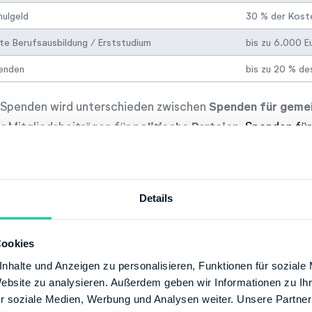
ulgeld
30 % der Koste
te Berufsausbildung / Erststudium
bis zu 6.000 E
enden
bis zu 20 % d
 Spenden wird unterschieden zwischen
Spenden für geme
r Mitgliedsbeiträgen für
politische Parteien
.
Spenden für
Höhe von bis zu 20 Prozent Deines Jahreseinkommens von 
 zu 300 Euro benötigst Du keine Spendenbescheinigung.
Spenden oder Mitgliedsbeiträgen für politische Parteien
g
Details
den zu 50 Prozent direkt von Deiner Steuerschuld abgez
tere 1.650 Euro als Sonderausgaben von Deinen Einkünft
Cookies
nhalte und Anzeigen zu personalisieren, Funktionen für soziale
Sichere Dir jetzt im Schnitt
Euro 
Website zu analysieren. Außerdem geben wir Informationen zu I
r soziale Medien, Werbung und Analysen weiter. Unsere Partner