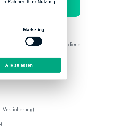
ie im Rahmen Ihrer Nutzung
Marketing
gkeit oder für das Alter, kann diese
on der Steuer absetzen. Dazu
Alle zulassen
z-Versicherung)
)