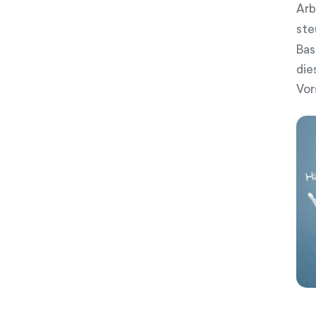
Arb
w
a
ste
h
Bas
l
die
Vor