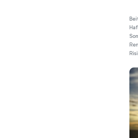
Bei
Haf
Son
Ren
Ris