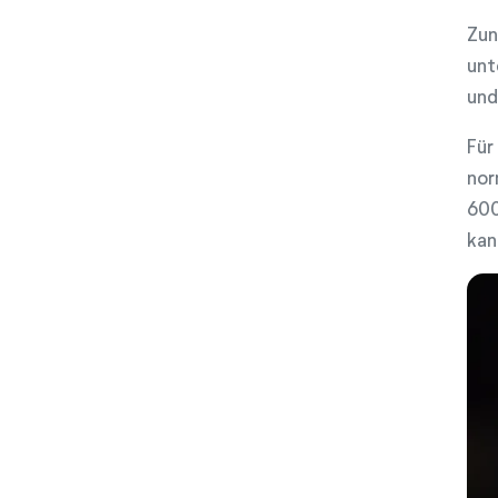
w
Zun
a
unt
h
l
und
Für
nor
600
kan