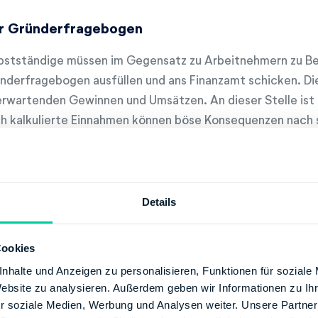
r Gründerfragebogen
bstständige müssen im Gegensatz zu Arbeitnehmern zu B
nderfragebogen ausfüllen und ans Finanzamt schicken. Die
erwartenden Gewinnen und Umsätzen. An dieser Stelle ist 
h kalkulierte Einnahmen können böse Konsequenzen nach s
egebenen Daten wird nämlich die vierteljährliche Einko
ebenenfalls die Gewerbesteuer festgesetzt.
gen allerdings kaum oder gar keine Aufträge vor, ist es r
Details
schätzen, da es vor allem am Anfang schwer abzuschätzen 
Cookies
nhalte und Anzeigen zu personalisieren, Funktionen für soziale
Website zu analysieren. Außerdem geben wir Informationen zu I
r soziale Medien, Werbung und Analysen weiter. Unsere Partner