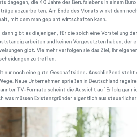
hts dagegen, die 40 Jahre des Berufslebens in einem Büro 
träge abzuarbeiten. Am Ende des Monats winkt dann noch
alt, mit dem man geplant wirtschaften kann.
 dann gibt es diejenigen, für die solch eine Vorstellung de
bstständig arbeiten und keinen Vorgesetzten haben, der e
eisungen gibt. Vielmehr verfolgen sie das Ziel, ihr eigener
scheidungen zu treffen.
lt nur noch eine gute Geschäftsidee. Anschließend steht 
Wege. Neue Unternehmen sprießen in Deutschland regelr
annter TV-Formate scheint die Aussicht auf Erfolg gar nic
h was müssen Existenzgründer eigentlich aus steuerliche