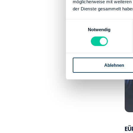
möglicherweise mit weiteren
der Dienste gesammelt habe
E
Notwendig
i
n
w
i
l
Ablehnen
l
i
g
u
n
g
s
a
u
EÜ
s