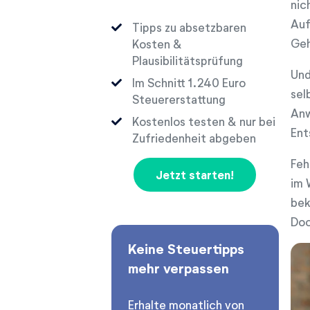
nic
Auf
Tipps zu absetzbaren
Geh
Kosten &
Plausibilitätsprüfung
Und
Im Schnitt
Euro
sel
Steuererstattung
Anw
Kostenlos testen & nur bei
Ent
Zufriedenheit abgeben
Feh
Jetzt starten!
im 
bek
Doc
Keine Steuertipps
mehr verpassen
Erhalte monatlich von