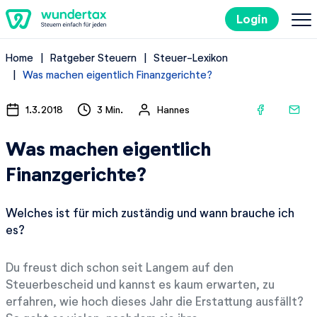
Login
Home
Ratgeber Steuern
Steuer-Lexikon
So geht's
Was machen eigentlich Finanzgerichte?
Kosten
1.3.2018
3 Min.
Hannes
Was machen eigentlich
Steuertipps
Finanzgerichte?
Steuer-Lexikon
Welches ist für mich zuständig und wann brauche ich
es?
Kostenlos ausprobieren
Du freust dich schon seit Langem auf den
Steuerbescheid und kannst es kaum erwarten, zu
erfahren, wie hoch dieses Jahr die Erstattung ausfällt?