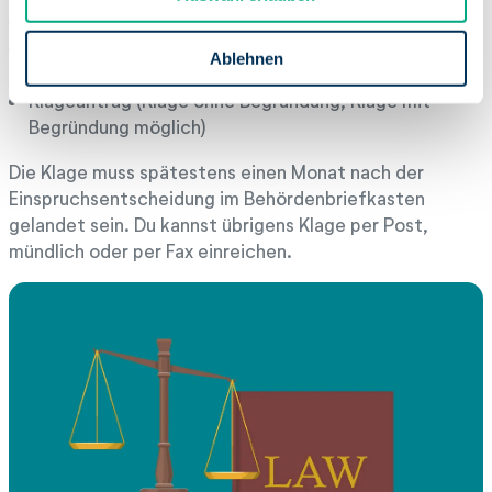
s
Worüber soll entschieden werden?
w
exakte Bezeichnung des Steuerbescheids und der
a
Ablehnen
Entscheidung des Einspruchs
h
Klageantrag (Klage ohne Begründung, Klage mit
l
Begründung möglich)
Die Klage muss spätestens einen Monat nach der
Einspruchsentscheidung im Behördenbriefkasten
gelandet sein. Du kannst übrigens Klage per Post,
mündlich oder per Fax einreichen.