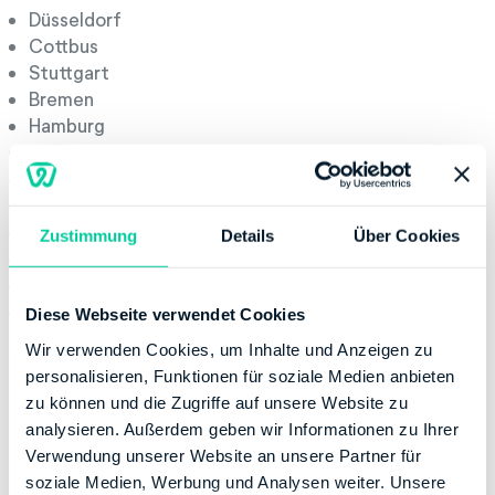
Düsseldorf
Cottbus
Stuttgart
Bremen
Hamburg
Köln
München
Hannover
Neustadt an der Weinstraße
Zustimmung
Details
Über Cookies
Dessau
Kiel
in Freiburg und Augsburg gibt es Außensenate
Diese Webseite verwendet Cookies
Wir verwenden Cookies, um Inhalte und Anzeigen zu
personalisieren, Funktionen für soziale Medien anbieten
zu können und die Zugriffe auf unsere Website zu
analysieren. Außerdem geben wir Informationen zu Ihrer
Verwendung unserer Website an unsere Partner für
soziale Medien, Werbung und Analysen weiter. Unsere