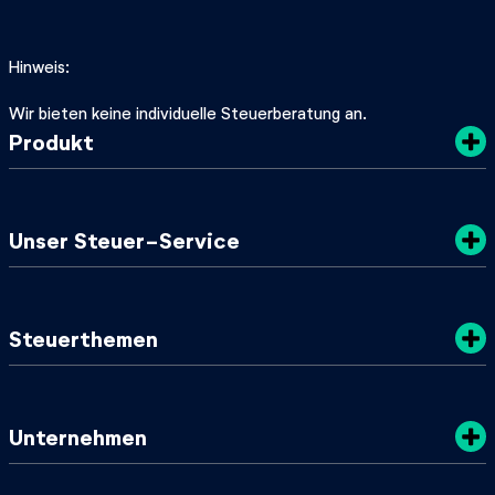
Hinweis
Wir bieten keine individuelle Steuerberatung an.
Produkt
Kosten
Unser Steuer-Service
Sicherheit
Datenschutz
Steuertipps
Steuerthemen
Nachhaltigkeit
SteuerGuide 2025/2026
AGB
Mein zuständiges Finanzamt
Steuerklassen
Unternehmen
Steuer-Lexikon
Steuer-ID & Steuernummer