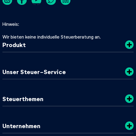
Hinweis
Wir bieten keine individuelle Steuerberatung an.
Produkt
Kosten
Unser Steuer-Service
Sicherheit
Datenschutz
Steuertipps
Steuerthemen
Nachhaltigkeit
SteuerGuide 2025/2026
AGB
Mein zuständiges Finanzamt
Steuerklassen
Unternehmen
Steuer-Lexikon
Steuer-ID & Steuernummer