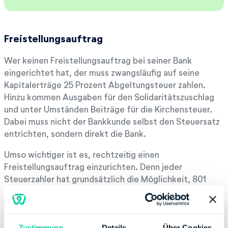
Freistellungsauftrag
Wer keinen Freistellungsauftrag bei seiner Bank
eingerichtet hat, der muss zwangsläufig auf seine
Kapitalerträge 25 Prozent Abgeltungsteuer zahlen.
Hinzu kommen Ausgaben für den Solidaritätszuschlag
und unter Umständen Beiträge für die Kirchensteuer.
Dabei muss nicht der Bankkunde selbst den Steuersatz
entrichten, sondern direkt die Bank.
Umso wichtiger ist es, rechtzeitig einen
Freistellungsauftrag einzurichten. Denn jeder
Steuerzahler hat grundsätzlich die Möglichkeit, 801
Euro (Single) an Kapitalerträgen freistellen zu lassen.
Für Eheleute liegt der Betrag bei 1.602 Euro.
Es reicht aus, einer Bank für sämtliche Konten und
Zustimmung
Details
Über Cookies