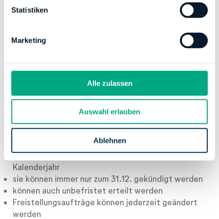
l
Statistiken
i
g
Marketing
u
n
g
s
Alle zulassen
a
Was gibt es zu beachten?
u
Auswahl erlauben
s
Wer einen Freistellungsauftrag erteilen möchte,
w
muss immer
Steueridentifikationsnummer
mit
a
Ablehnen
angeben
h
Freistellungsaufträge gelten immer für ein
l
Kalenderjahr
sie können immer nur zum 31.12. gekündigt werden
können auch unbefristet erteilt werden
Freistellungsaufträge können jederzeit geändert
werden