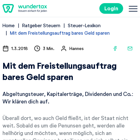
Login
Home
Ratgeber Steuern
Steuer-Lexikon
So geht's
Mit dem Freistellungsauftrag bares Geld sparen
Kosten
1.3.2018
3 Min.
Hannes
Mit dem Freistellungsauftrag
Steuertipps
bares Geld sparen
Steuer-Lexikon
Abgeltungsteuer, Kapitalerträge, Dividenden und Co.:
Wir klären dich auf.
Kostenlos ausprobieren
Überall dort, wo auch Geld fließt, ist der Staat nicht
weit. Sobald es um die Penunsen geht, werden alle
hellhörig und möchten, wenn möglich, sich an