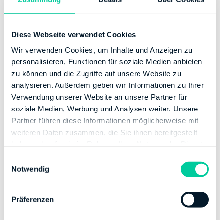
Depots einen Freistellungsauftrag zu erteilen. Wer über
mehrere Konten verfügt, kann den Betrag von 801 Euro
auch aufteilen. Diese Teilbeträge müssen mit dem
Diese Webseite verwendet Cookies
Freistellungsauftrag den jeweiligen Banken mitgeteilt
Wir verwenden Cookies, um Inhalte und Anzeigen zu
werden. Es kann sich also lohnen, seine Freibeträge mit
personalisieren, Funktionen für soziale Medien anbieten
Sorgfalt zu wählen.
zu können und die Zugriffe auf unsere Website zu
analysieren. Außerdem geben wir Informationen zu Ihrer
Verwendung unserer Website an unsere Partner für
soziale Medien, Werbung und Analysen weiter. Unsere
Partner führen diese Informationen möglicherweise mit
weiteren Daten zusammen, die Sie ihnen bereitgestellt
haben oder die sie im Rahmen Ihrer Nutzung der Dienste
gesammelt haben.
E
Notwendig
i
n
w
Präferenzen
i
l