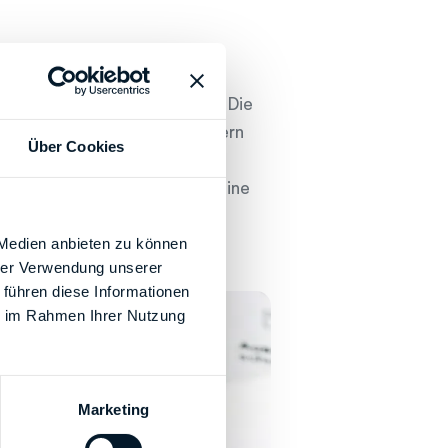
nsnummer verwechselt werden. Die
gen Finanzamt vergeben, sondern
Über Cookies
icht und soll langfristig die
lärung kannst Du entweder Deine
geben.
 Medien anbieten zu können
dest Du hier.
hrer Verwendung unserer
 führen diese Informationen
ie im Rahmen Ihrer Nutzung
Marketing