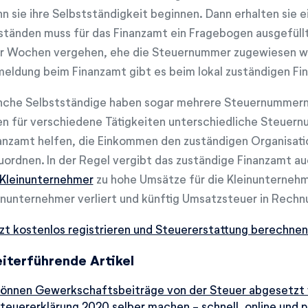
n sie ihre Selbstständigkeit beginnen. Dann erhalten sie
tänden muss für das Finanzamt ein Fragebogen ausgefüll
r Wochen vergehen, ehe die Steuernummer zugewiesen wird
eldung beim Finanzamt gibt es beim lokal zuständigen Fi
che Selbstständige haben sogar mehrere Steuernummern g
en für verschiedene Tätigkeiten unterschiedliche Steuern
anzamt helfen, die Einkommen den zuständigen Organisati
uordnen. In der Regel vergibt das zuständige Finanzamt 
Kleinunternehmer
zu hohe Umsätze für die Kleinunternehm
inunternehmer verliert und künftig Umsatzsteuer in Rechn
zt kostenlos registrieren und Steuererstattung berechnen
iterführende Artikel
önnen Gewerkschaftsbeiträge von der Steuer abgesetzt
teuererklärung 2020 selber machen - schnell, online und p