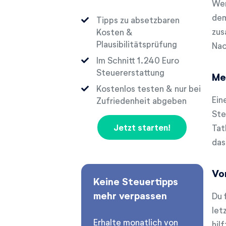
Wer
dem
Tipps zu absetzbaren
zus
Kosten &
Plausibilitätsprüfung
Nac
Im Schnitt
Euro
Steuererstattung
Me
Kostenlos testen & nur bei
Ein
Zufriedenheit abgeben
Ste
Jetzt starten!
Tat
das
Vo
Keine Steuertipps
mehr verpassen
Du 
let
Erhalte monatlich von
hil