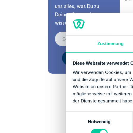
uns alles, was Du zu
Deinen Steuerthemen
St
wissen musst.
Die
Ste
Zustimmung
vom
Ste
Diese Webseite verwendet 
Ste
Wir verwenden Cookies, um I
Meh
und die Zugriffe auf unsere 
Website an unsere Partner fü
möglicherweise mit weiteren
der Dienste gesammelt habe
E
Notwendig
i
n