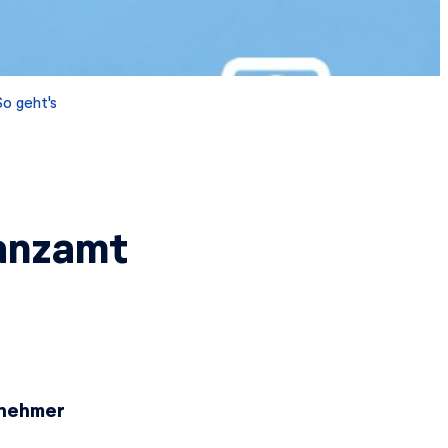
o geht's
anzamt
tnehmer