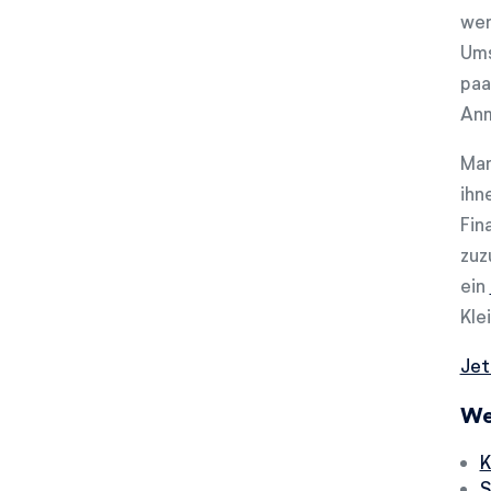
wen
Ums
paa
Anm
Man
ihn
Fin
zuz
ein
Kle
Jet
We
K
S