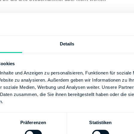
euer-Identifikationsnummer
 Steuernummer sollte nicht mit der Steuer-Identifikatio
uer-Identifikationsnummer wird nicht vom lokal zuständi
Details
 Bundeszentralamt für Steuern. Sie ändert sich zeitlebens n
uernummern der Finanzämter ersetzen. Bei der Steuererk
Cookies
uer-Nummer oder Deine Steuer-Identifikationsnummer an
nhalte und Anzeigen zu personalisieren, Funktionen für soziale
r Informationen über die Steuer-Identifikationsnummer fin
Website zu analysieren. Außerdem geben wir Informationen zu I
r soziale Medien, Werbung und Analysen weiter. Unsere Partner
 Daten zusammen, die Sie ihnen bereitgestellt haben oder die s
n.
Präferenzen
Statistiken