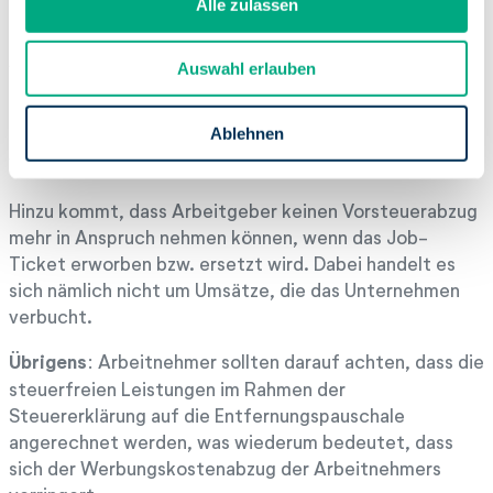
Alle zulassen
beachten muss
a
u
Arbeitnehmer müssen den Zuschuss getrennt vom
Auswahl erlauben
s
Lohnkonto leisten und auszeichnen. Das gilt allgemein
w
für Zuschüsse und andere Sachbezüge. Auf der
a
Ablehnen
Lohnsteuerbescheinigung wird dann ein gesonderter
h
Vermerk aufgeführt.
l
Hinzu kommt, dass Arbeitgeber keinen Vorsteuerabzug
mehr in Anspruch nehmen können, wenn das Job-
Ticket erworben bzw. ersetzt wird. Dabei handelt es
sich nämlich nicht um Umsätze, die das Unternehmen
verbucht.
Übrigens
: Arbeitnehmer sollten darauf achten, dass die
steuerfreien Leistungen im Rahmen der
Steuererklärung auf die Entfernungspauschale
angerechnet werden, was wiederum bedeutet, dass
sich der Werbungskostenabzug der Arbeitnehmers