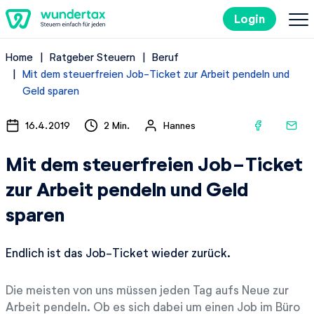
Login
Home
Ratgeber Steuern
Beruf
So geht's
Mit dem steuerfreien Job-Ticket zur Arbeit pendeln und
Geld sparen
Kosten
16.4.2019
2 Min.
Hannes
Steuertipps
Mit dem steuerfreien Job-Ticket
zur Arbeit pendeln und Geld
Steuer-Lexikon
sparen
Kostenlos ausprobieren
Endlich ist das Job-Ticket wieder zurück.
Die meisten von uns müssen jeden Tag aufs Neue zur
Arbeit pendeln. Ob es sich dabei um einen Job im Büro