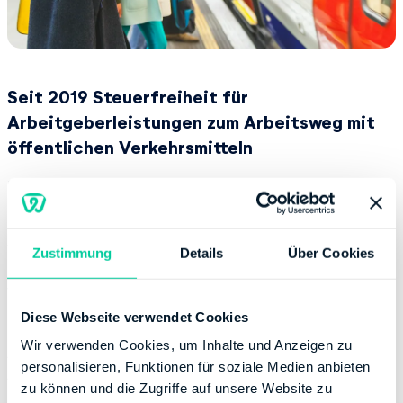
Seit 2019 Steuerfreiheit für
Arbeitgeberleistungen zum Arbeitsweg mit
öffentlichen Verkehrsmitteln
Seit 2019 werden Arbeitgeberleistungen für die
Nutzung öffentlicher Verkehrsmittel von der Steuer
befreit. Das bezieht sich auf Fahrten zwischen
Wohnung und erster Tätigkeitsstätte sowie auf private
Zustimmung
Details
Über Cookies
Fahrten mit den Öffis. Ziel ist es, die Umwelt- und
Verkehrsbelastungen zu senken.
Diese Webseite verwendet Cookies
Steuerbefreit bleiben die Zuschüsse nur, wenn der
Wir verwenden Cookies, um Inhalte und Anzeigen zu
Arbeitgeber diese zusätzlich zum Gehalt auszahlt.
personalisieren, Funktionen für soziale Medien anbieten
Arbeitgeber haben fortan die Möglichkeit, die
zu können und die Zugriffe auf unsere Website zu
Bezuschussung unabhängig von der monatlichen 44-