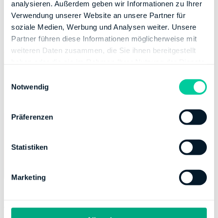
analysieren. Außerdem geben wir Informationen zu Ihrer
Euro-Grenze ihren Mitarbeitern zukommen zu lassen.
Verwendung unserer Website an unsere Partner für
Eine pauschale Besteuerung findet dann nicht mehr
soziale Medien, Werbung und Analysen weiter. Unsere
statt.
Partner führen diese Informationen möglicherweise mit
weiteren Daten zusammen, die Sie ihnen bereitgestellt
haben oder die sie im Rahmen Ihrer Nutzung der Dienste
gesammelt haben.
E
Notwendig
i
n
w
Präferenzen
i
l
l
Statistiken
i
g
Marketing
u
n
g
Was der Arbeitgeber beim Job-Ticket
s