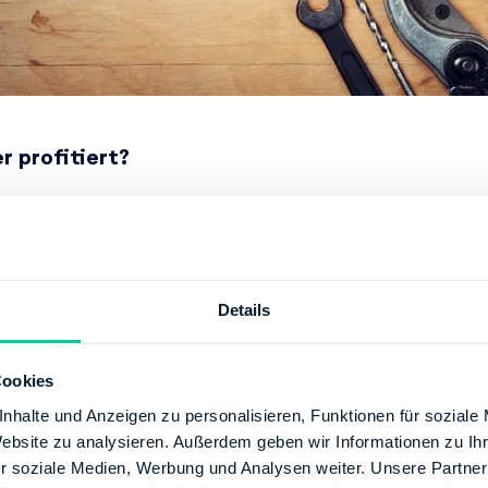
r profitiert?
 einer Steuerermäßigung profitieren kann jeder, der als A
haltsnahen Beschäftigungsverhältnisses Leistungen eines 
dwerkers in Anspruch nimmt.
Details
h Mieter können haushaltsnahe Dienstleistungen von der 
spiel ihre Wohnung renovieren lassen.
Cookies
hmenbedingungen
nhalte und Anzeigen zu personalisieren, Funktionen für soziale
Website zu analysieren. Außerdem geben wir Informationen zu I
 sämtliche Arbeiten, die in der EU (Europäische Union) od
r soziale Medien, Werbung und Analysen weiter. Unsere Partner