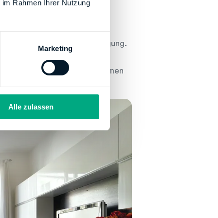
geltend gemacht werden. Des
ie im Rahmen Ihrer Nutzung
en, die im Haushalt der zu
t werden. Auch Zweit-,
eim Finanzamt Berücksichtigung.
Marketing
nutzt werden. Dabei ist zu
chstbetrag in Anspruch genommen
Alle zulassen