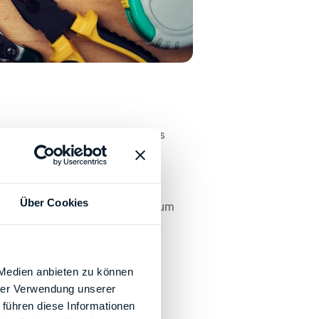
rbeit- bzw. Auftraggeber eines
Pflegers, Betreuuers oder
Über Cookies
Steuer absetzen, sofern sie zum
 Medien anbieten zu können
hrer Verwendung unserer
er dem EWR (Europäischer
 führen diese Informationen