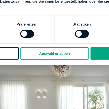
tschaftsraum) stattfinden, können Steuerermäßigungen 
 Daten zusammen, die Sie ihnen bereitgestellt haben oder die s
n.
teren solltest du wissen, dass Pflege- und Betreuungskost
egenden Person geleistet wurden, ebenfalls berücksichtig
henend- und Ferienwohnungen im Inland/EU/EWR finden b
Präferenzen
Statistiken
zige Bedingung dafür ist, dass die Gebäude auch selbst ge
chten, dass für alle Wohnungstypen nur einmalig der Hö
den kann.
Auswahl erlauben