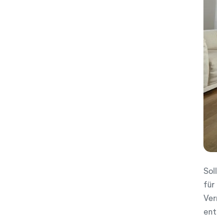
w
a
h
l
Sol
für
Ver
ent