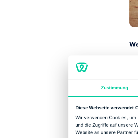
We
Von
hau
Han
Zustimmung
Auc
Bei
Diese Webseite verwendet 
Ra
Wir verwenden Cookies, um I
und die Zugriffe auf unsere 
Für
Website an unsere Partner fü