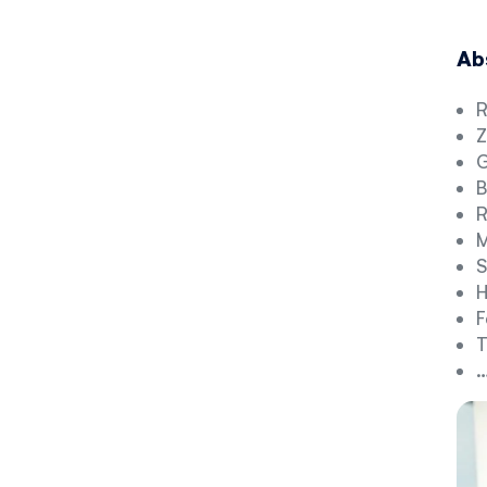
Ab
R
Z
G
B
R
M
S
H
F
T