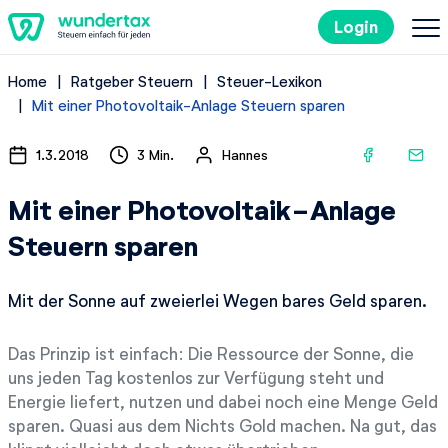
Login
Home
Ratgeber Steuern
Steuer-Lexikon
So geht's
Mit einer Photovoltaik-Anlage Steuern sparen
Kosten
1.3.2018
3 Min.
Hannes
Mit einer Photovoltaik-Anlage
Steuertipps
Steuern sparen
Steuer-Lexikon
Mit der Sonne auf zweierlei Wegen bares Geld sparen.
Kostenlos ausprobieren
Das Prinzip ist einfach: Die Ressource der Sonne, die
uns jeden Tag kostenlos zur Verfügung steht und
Energie liefert, nutzen und dabei noch eine Menge Geld
sparen. Quasi aus dem Nichts Gold machen. Na gut, das