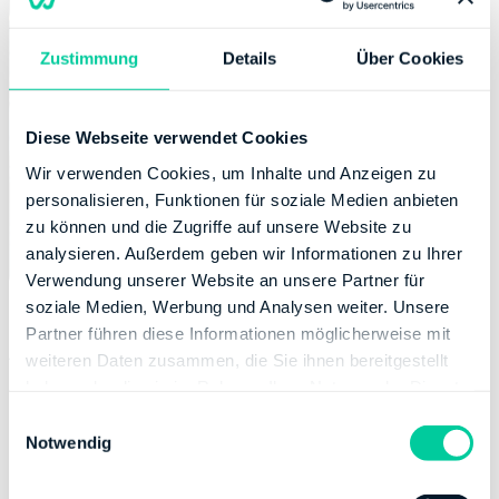
Zustimmung
Details
Über Cookies
Diese Webseite verwendet Cookies
Wir verwenden Cookies, um Inhalte und Anzeigen zu
personalisieren, Funktionen für soziale Medien anbieten
zu können und die Zugriffe auf unsere Website zu
analysieren. Außerdem geben wir Informationen zu Ihrer
Verwendung unserer Website an unsere Partner für
soziale Medien, Werbung und Analysen weiter. Unsere
Partner führen diese Informationen möglicherweise mit
Abschreibungen seit 2011
weiteren Daten zusammen, die Sie ihnen bereitgestellt
haben oder die sie im Rahmen Ihrer Nutzung der Dienste
Seit 2011 werden Solaranlagen mit jährlich 5 Prozent
gesammelt haben.
E
über 20 Jahre abgeschrieben. Seit Kurzem gibt es auch
Notwendig
i
den sogenannten Investitionsabzugsbetrag, mit dem 40
n
Prozent der gesamten Anschaffungskosten auf einen