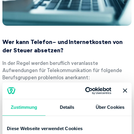
Wer kann Telefon- und Internetkosten von
der Steuer absetzen?
In der Regel werden beruflich veranlasste
Aufwendungen für Telekommunikation für folgende
Berufsgruppen problemlos anerkannt:
Lehrer, die einen Großteil ihres Arbeitsalltags von zu
Hause aus erledigen (Gespräche mit Eltern, Schülern,
Kollegen und Co.)
Zustimmung
Details
Über Cookies
Heimarbeiter, die im ständigen Kontakt mit Kollegen
stehen und jederzeit erreichbar sein müssen
Mitarbeiter im Außendienst (vor allem
Diese Webseite verwendet Cookies
Kundendienstmitarbeiter, Reisevertreter,