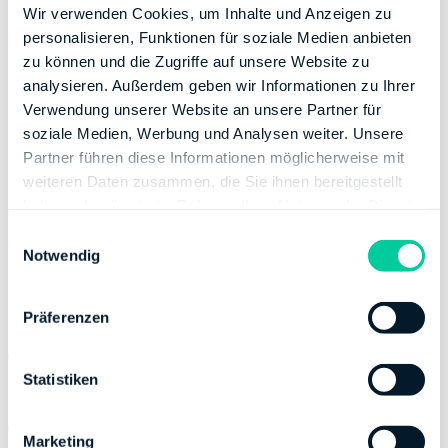
Wir verwenden Cookies, um Inhalte und Anzeigen zu
Versicherungsvertreter, Handelsvertreter usw.) Aber
personalisieren, Funktionen für soziale Medien anbieten
auch andere Erwerbstätige haben grundsätzlich die
zu können und die Zugriffe auf unsere Website zu
Möglichkeit, ihre Kosten abzusetzen.
analysieren. Außerdem geben wir Informationen zu Ihrer
Hinweis:
Wurden die Kosten einmal vom Finanzamt
Verwendung unserer Website an unsere Partner für
anerkannt, gibt es bei künftigen Steuererklärungen
soziale Medien, Werbung und Analysen weiter. Unsere
meistens keinerlei Probleme bei der Berücksichtigung.
Partner führen diese Informationen möglicherweise mit
weiteren Daten zusammen, die Sie ihnen bereitgestellt
haben oder die sie im Rahmen Ihrer Nutzung der Dienste
Was genau kann steuerlich geltend gemacht
gesammelt haben.
E
werden?
Notwendig
i
n
Verschiedene Ausgaben können in der
w
Einkommensteuererklärung angegeben werden:
Präferenzen
i
Anschlusskosten, Bereitstellungsentgelt für
l
Einrichtung bzw. Übernahme eines
l
Statistiken
Internetanschlusses
i
Grundgebühr / Flatrate-Gebühr
g
Marketing