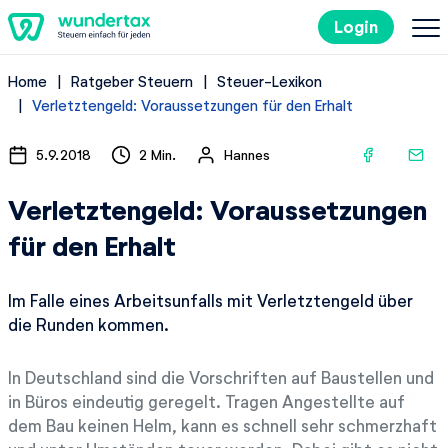
Login
Home
Ratgeber Steuern
Steuer-Lexikon
So geht's
Verletztengeld: Voraussetzungen für den Erhalt
Kosten
5.9.2018
2 Min.
Hannes
Verletztengeld: Voraussetzungen
Steuertipps
für den Erhalt
Steuer-Lexikon
Im Falle eines Arbeitsunfalls mit Verletztengeld über
die Runden kommen.
Kostenlos ausprobieren
In Deutschland sind die Vorschriften auf Baustellen und
in Büros eindeutig geregelt. Tragen Angestellte auf
dem Bau keinen Helm, kann es schnell sehr schmerzhaft