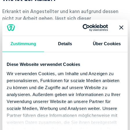
Erkrankt ein Angestellter und kann aufgrund dessen
nicht zur Arbeit gehen, lässt sich dieser
krankschreiben. Für die ersten sechs Wochen ist der
Arbeitgeber für die Entgeltfortzahlung zuständig. Das
bedeutet, dass sich am Einkommen nichts ändert. Ist
Zustimmung
Details
Über Cookies
diese Zeit abgelaufen, übernimmt die Krankenkasse die
Lohnfortzahlung. Die Auszahlung von
Krankengeld
findet statt. Liegt allerdings ein Arbeitsunfall vor, wird
Diese Webseite verwendet Cookies
Verletztengeld gezahlt.
Wir verwenden Cookies, um Inhalte und Anzeigen zu
Der Unterschied hierbei liegt in der Auszahlungshöhe.
personalisieren, Funktionen für soziale Medien anbieten
Krankengeld beträgt maximal 70 Prozent des
zu können und die Zugriffe auf unsere Website zu
Bruttoverdienstes, wohingegen der Satz für
analysieren. Außerdem geben wir Informationen zu Ihrer
Verletztengeld bei 80 Prozent des Bruttoverdienstes
Verwendung unserer Website an unsere Partner für
liegt. Welche Unfallursache während der Arbeitszeit
soziale Medien, Werbung und Analysen weiter. Unsere
zugrunde liegt, spielt übrigens keine Rolle.
Partner führen diese Informationen möglicherweise mit
weiteren Daten zusammen, die Sie ihnen bereitgestellt
haben oder die sie im Rahmen Ihrer Nutzung der Dienste