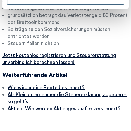
eine Höchstbezugsdauer gibt es nicht
h
Verletztengeld muss nicht beantragt werden
l
grundsätzlich beträgt das Verletztengeld 80 Prozent
des Bruttoeinkommens
Beiträge zu den Sozialversicherungen müssen
entrichtet werden
Steuern fallen nicht an
Jetzt kostenlos registrieren und Steuererstattung
unverbindlich berechnen lassen!
Weiterführende Artikel
Wie wird meine Rente besteuert?
Als Kleinunternehmer die Steuererklärung abgeben -
so geht´s
Aktien: Wie werden Aktiengeschäfte versteuert?