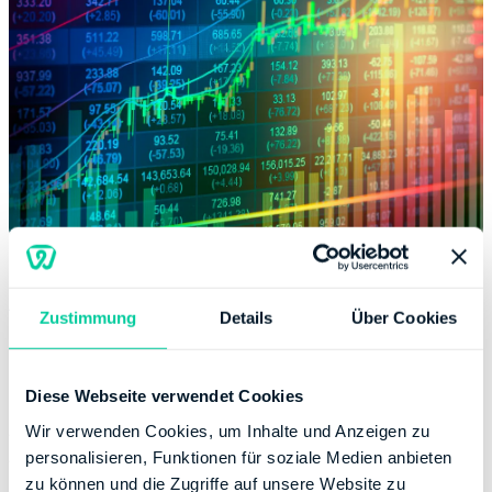
Abgeltungsteuer als Quellensteuer
Zustimmung
Details
Über Cookies
Die Abgeltungsteuer wird automatisch einbehalten, da
es sich dabei um eine
Quellensteuer
handelt, wozu auch
Diese Webseite verwendet Cookies
beispielsweise Lohnsteuer, Aufsichtsratsteuer,
Abzugsteuer und Kirchensteuer zählen. Das heißt, dass
Wir verwenden Cookies, um Inhalte und Anzeigen zu
Aktionäre nicht aktiv werden müssen. Das Geld wird
personalisieren, Funktionen für soziale Medien anbieten
direkt von der Bank einbehalten und ans Finanzamt
zu können und die Zugriffe auf unsere Website zu