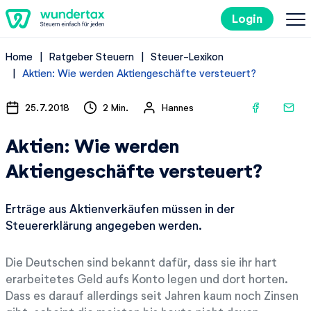
Login
Home
Ratgeber Steuern
Steuer-Lexikon
So geht's
Aktien: Wie werden Aktiengeschäfte versteuert?
Kosten
25.7.2018
2 Min.
Hannes
Aktien: Wie werden
Steuertipps
Aktiengeschäfte versteuert?
Steuer-Lexikon
Erträge aus Aktienverkäufen müssen in der
Steuererklärung angegeben werden.
Kostenlos ausprobieren
Die Deutschen sind bekannt dafür, dass sie ihr hart
erarbeitetes Geld aufs Konto legen und dort horten.
Dass es darauf allerdings seit Jahren kaum noch Zinsen