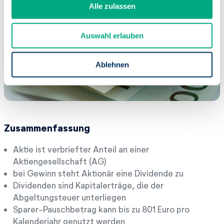
s
Alle zulassen
a
u
Auswahl erlauben
s
w
a
Ablehnen
h
l
Zusammenfassung
Aktie ist verbriefter Anteil an einer
Aktiengesellschaft (AG)
bei Gewinn steht Aktionär eine Dividende zu
Dividenden sind Kapitalerträge, die der
Abgeltungsteuer unterliegen
Sparer-Pauschbetrag kann bis zu 801 Euro pro
Kalenderjahr genutzt werden