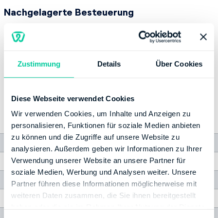
Nachgelagerte Besteuerung
Bis 2039 werden Renten nicht zu 100 Prozent
versteuert. Erst danach werden die Ansprüche
komplett besteuert. Bis es so weit ist, greift eine
Zustimmung
Details
Über Cookies
Übergangsregelung, bei der abhängig vom Jahr des
Renteneinstiegs der steuerpflichtige Anteil
schrittweise ansteigt.
Diese Webseite verwendet Cookies
Wir verwenden Cookies, um Inhalte und Anzeigen zu
Besteuerungs
Besteuerungs
Rentenbeginn
Rentenbeginn
anteil
anteil
personalisieren, Funktionen für soziale Medien anbieten
zu können und die Zugriffe auf unsere Website zu
2017
74%
2029
89%
analysieren. Außerdem geben wir Informationen zu Ihrer
Verwendung unserer Website an unsere Partner für
2018
76%
2030
90%
soziale Medien, Werbung und Analysen weiter. Unsere
2019
78%
2031
91%
Partner führen diese Informationen möglicherweise mit
weiteren Daten zusammen, die Sie ihnen bereitgestellt
2020
80%
2032
92%
haben oder die sie im Rahmen Ihrer Nutzung der Dienste
2021
81%
2033
93%