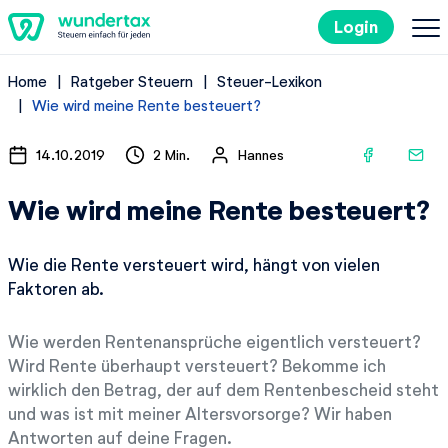
Login
Home
Ratgeber Steuern
Steuer-Lexikon
So geht's
Wie wird meine Rente besteuert?
Kosten
14.10.2019
2 Min.
Hannes
Wie wird meine Rente besteuert?
Steuertipps
Wie die Rente versteuert wird, hängt von vielen
Steuer-Lexikon
Faktoren ab.
Wie werden Rentenansprüche eigentlich versteuert?
Kostenlos ausprobieren
Wird Rente überhaupt versteuert? Bekomme ich
wirklich den Betrag, der auf dem Rentenbescheid steht
und was ist mit meiner Altersvorsorge? Wir haben
Antworten auf deine Fragen.