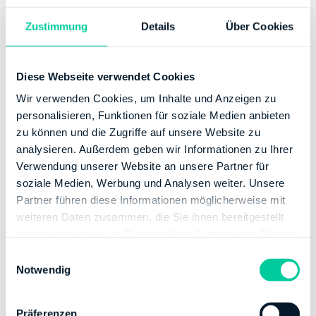
Bei
privaten Rentenversicherungen
hat sich 2005 die
Rechtslage geändert. Versicherungen, die
vor 2005
Zustimmung
Details
Über Cookies
abgeschlossen
wurden und eine Vertragslaufzeit von
mindestens
12 Jahren
haben, können als
Diese Webseite verwendet Cookies
Sonderausgaben abgesetzt werden.
Wir verwenden Cookies, um Inhalte und Anzeigen zu
Hinweis:
Manche Versicherungen decken gleichzeitig
personalisieren, Funktionen für soziale Medien anbieten
private und berufliche
Risiken ab, zum Beispiel
zu können und die Zugriffe auf unsere Website zu
Rechtsschutzversicherungen
. Der
analysieren. Außerdem geben wir Informationen zu Ihrer
Arbeitsrechtsschutz ist dort oft als ein Bestandteil
Verwendung unserer Website an unsere Partner für
mitversichert. Die Beiträge werden in der
soziale Medien, Werbung und Analysen weiter. Unsere
Steuererklärung entsprechend auf Werbungskosten
Partner führen diese Informationen möglicherweise mit
und Sonderausgaben
aufgeteilt
. Auch bei einer
weiteren Daten zusammen, die Sie ihnen bereitgestellt
Unfallversicherung gegen berufliche und private
haben oder die sie im Rahmen Ihrer Nutzung der Dienste
Gefahren könnte die Hälfte des Versicherungsbeitrags
gesammelt haben.
E
zu den Werbungskosten zählen. Deine
Versicherung
Notwendig
i
kann Dir bescheinigen
, welcher Anteil vom
n
Versicherungsbeitrag jeweils auf berufliche und private
w
Risiken entfällt. Diese Bescheinigung solltest Du
Präferenzen