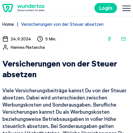
Login
Home
Versicherungen von der Steuer absetzen
So geht's
24.9.2024
5 Min.
Kosten
Hannes/Natascha
Steuertipps
Versicherungen von der Steuer
absetzen
Steuer-Lexikon
Viele Versicherungsbeiträge kannst Du von der Steuer
absetzen. Dabei wird unterschieden zwischen
Kostenlos ausprobieren
Werbungskosten und Sonderausgaben. Berufliche
Versicherungen kannst Du als Werbungskosten
beziehungsweise Betriebsausgaben in voller Höhe
steuerlich absetzen. Bei Sonderausgaben gelten