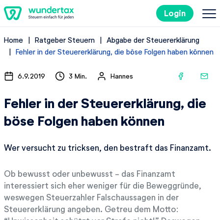
Login
Home
Ratgeber Steuern
Abgabe der Steuererklärung
So geht's
Fehler in der Steuererklärung, die böse Folgen haben können
Kosten
6.9.2019
3 Min.
Hannes
Fehler in der Steuererklärung, die
Steuertipps
böse Folgen haben können
Steuer-Lexikon
Wer versucht zu tricksen, den bestraft das Finanzamt.
Kostenlos ausprobieren
Ob bewusst oder unbewusst - das Finanzamt
interessiert sich eher weniger für die Beweggründe,
weswegen Steuerzahler Falschaussagen in der
Steuererklärung angeben. Getreu dem Motto: