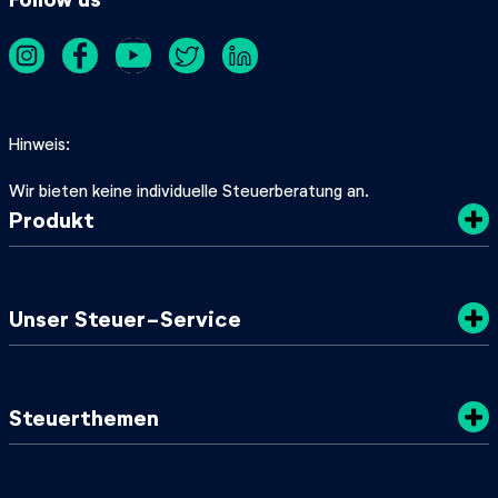
Hinweis
Wir bieten keine individuelle Steuerberatung an.
Produkt
Kosten
Unser Steuer-Service
Sicherheit
Datenschutz
Steuertipps
Steuerthemen
Nachhaltigkeit
SteuerGuide 2025/2026
AGB
Mein zuständiges Finanzamt
Steuerklassen