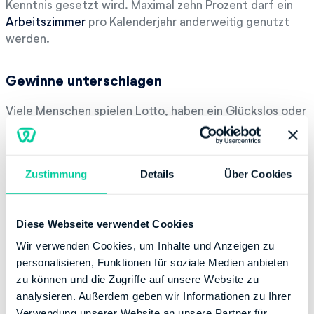
Kenntnis gesetzt wird. Maximal zehn Prozent darf ein
Arbeitszimmer
pro Kalenderjahr anderweitig genutzt
werden.
Gewinne unterschlagen
Viele Menschen spielen Lotto, haben ein Glückslos oder
verdienen sich etwas mit Poker-Turnieren dazu. Solche
Gewinne sind in der Regel steuerfrei. Was viele
allerdings nicht wissen, ist, dass daraus erzielte Erträge
Zustimmung
Details
Über Cookies
auf jeden Fall in die Steuerklärung gehören. Das können
beispielsweise Dividenden oder Zinsen sein. Werden
bestimmte Grenzen überstiegen, müssen die Einnahmen
Diese Webseite verwendet Cookies
versteuert werden. Gewinnt jemand im Rahmen der
Arbeit bei einer Tombola Geld, muss dieses auf alle
Wir verwenden Cookies, um Inhalte und Anzeigen zu
Fälle in der Steuererklärung angegeben werden. Solche
personalisieren, Funktionen für soziale Medien anbieten
Preisgelder sind stets steuerpflichtig. Hier geht es zu
zu können und die Zugriffe auf unsere Website zu
weiteren Informationen zum Thema “
Lotto-Gewinn
”.
analysieren. Außerdem geben wir Informationen zu Ihrer
Verwendung unserer Website an unsere Partner für