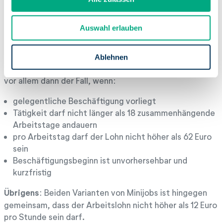
a
Besonderheiten
u
Auswahl erlauben
s
Es gibt eine Besonderheit in Bezug auf zeitlich
w
begrenzte Minijobs. Diese können im Vergleich zu
a
geringfügig entlohnten Beschäftigungen lediglich mit
Ablehnen
h
25 % pauschaler Lohnsteuer versteuert werden. Das ist
l
vor allem dann der Fall, wenn:
gelegentliche Beschäftigung vorliegt
Tätigkeit darf nicht länger als 18 zusammenhängende
Arbeitstage andauern
pro Arbeitstag darf der Lohn nicht höher als 62 Euro
sein
Beschäftigungsbeginn ist unvorhersehbar und
kurzfristig
Übrigens
: Beiden Varianten von Minijobs ist hingegen
gemeinsam, dass der Arbeitslohn nicht höher als 12 Euro
pro Stunde sein darf.