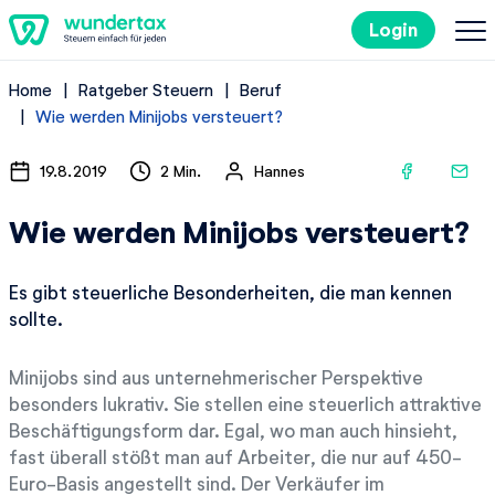
Login
Home
Ratgeber Steuern
Beruf
So geht's
Wie werden Minijobs versteuert?
Kosten
19.8.2019
2 Min.
Hannes
Wie werden Minijobs versteuert?
Steuertipps
Es gibt steuerliche Besonderheiten, die man kennen
Steuer-Lexikon
sollte.
Minijobs sind aus unternehmerischer Perspektive
Kostenlos ausprobieren
besonders lukrativ. Sie stellen eine steuerlich attraktive
Beschäftigungsform dar. Egal, wo man auch hinsieht,
fast überall stößt man auf Arbeiter, die nur auf 450-
Euro-Basis angestellt sind. Der Verkäufer im