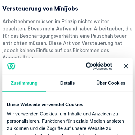
Versteuerung von Minijobs
Arbeitnehmer müssen im Prinzip nichts weiter
beachten. Etwas mehr Aufwand haben Arbeitgeber, die
für das Beschäftigungsverhältnis eine Pauschalsteuer
entrichten müssen. Diese Art von Versteuerung hat
jedoch keinen Einfluss auf das Einkommen des
Angestellten.
Es gibt 3 Arten, wie der Arbeitgeber den
Zustimmung
Details
Über Cookies
Minijob versteuern kann
Pauschsteuer in Höhe von 2 %: es werden pauschale
Diese Webseite verwendet Cookies
Beiträge zur Rentenversicherung gezahlt; damit wird
Wir verwenden Cookies, um Inhalte und Anzeigen zu
die Lohnsteuer, Kirchensteuer und der
personalisieren, Funktionen für soziale Medien anbieten
Solidaritätszuschlag entrichtet
zu können und die Zugriffe auf unsere Website zu
Pauschalierung der Lohnsteuer: monatliche