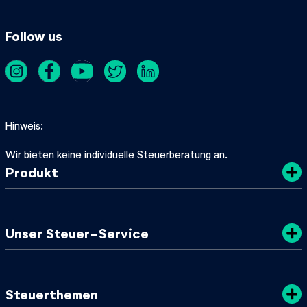
Follow us
Hinweis
Wir bieten keine individuelle Steuerberatung an.
Produkt
Kosten
Unser Steuer-Service
Sicherheit
Datenschutz
Steuertipps
Steuerthemen
Nachhaltigkeit
SteuerGuide 2025/2026