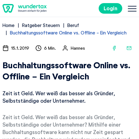
Login
Home
Ratgeber Steuern
Beruf
So geht's
Buchhaltungssoftware Online vs. Offline - Ein Vergleich
Kosten
15.1.2019
6 Min.
Hannes
Buchhaltungssoftware Online vs.
Steuertipps
Offline - Ein Vergleich
Steuer-Lexikon
Zeit ist Geld. Wer weiß das besser als Gründer,
Selbstständige oder Unternehmer.
Kostenlos ausprobieren
Zeit ist Geld. Wer weiß das besser als Gründer,
Selbstständige oder Unternehmer? Mithilfe einer
Buchhaltungssoftware kann nicht nur Zeit gespart