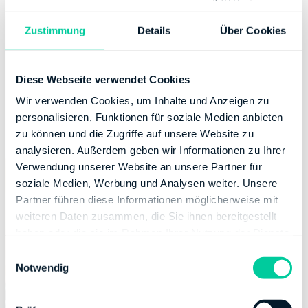
lediglich eine Internetverbindung nötig, was bedeutet,
Zustimmung
Details
Über Cookies
dass eine ortsunabhängige Bearbeitung möglich ist. Das
cloud-basierte Programm hinterlegt alle Daten auf
einem deutschen Server, wodurch höchste
Diese Webseite verwendet Cookies
Datensicherheit geboten ist. Außerdem kann ein
individuell passendes Paket gebucht werden, dessen
Wir verwenden Cookies, um Inhalte und Anzeigen zu
monatliche Gebühren deutlich unter dem Preis einer
personalisieren, Funktionen für soziale Medien anbieten
offline Buchhaltungssoftware liegen.
zu können und die Zugriffe auf unsere Website zu
analysieren. Außerdem geben wir Informationen zu Ihrer
Verwendung unserer Website an unsere Partner für
soziale Medien, Werbung und Analysen weiter. Unsere
Partner führen diese Informationen möglicherweise mit
weiteren Daten zusammen, die Sie ihnen bereitgestellt
haben oder die sie im Rahmen Ihrer Nutzung der Dienste
gesammelt haben.
E
Notwendig
i
n
w