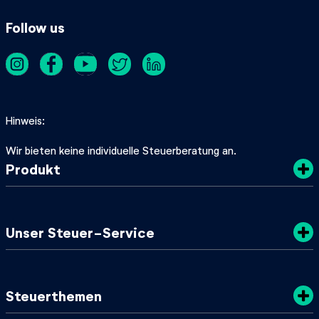
Follow us
Hinweis
Wir bieten keine individuelle Steuerberatung an.
Produkt
Kosten
Unser Steuer-Service
Sicherheit
Datenschutz
Steuertipps
Steuerthemen
Nachhaltigkeit
SteuerGuide 2025/2026