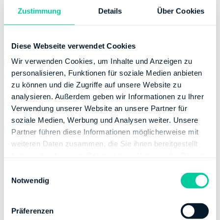
Zustimmung
Details
Über Cookies
Diese Webseite verwendet Cookies
Wir verwenden Cookies, um Inhalte und Anzeigen zu
personalisieren, Funktionen für soziale Medien anbieten
zu können und die Zugriffe auf unsere Website zu
analysieren. Außerdem geben wir Informationen zu Ihrer
Verwendung unserer Website an unsere Partner für
soziale Medien, Werbung und Analysen weiter. Unsere
Partner führen diese Informationen möglicherweise mit
weiteren Daten zusammen, die Sie ihnen bereitgestellt
haben oder die sie im Rahmen Ihrer Nutzung der Dienste
Weitere Anlagen
gesammelt haben.
E
Notwendig
i
n
ESt 1 C - Mantelbogen für beschränkt
w
Präferenzen
Steuerpflichtige
i