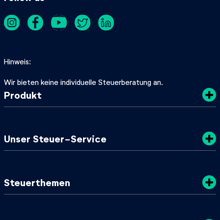
Hinweis
Wir bieten keine individuelle Steuerberatung an.
Produkt
Kosten
Unser Steuer-Service
Sicherheit
Datenschutz
Steuertipps
Steuerthemen
Nachhaltigkeit
SteuerGuide 2025/2026
AGB
Mein zuständiges Finanzamt
Steuerklassen