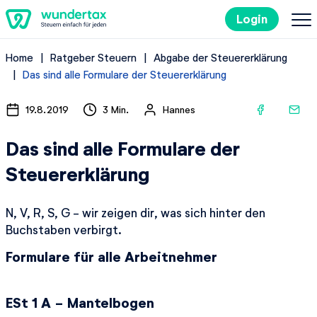
Login
Home
Ratgeber Steuern
Abgabe der Steuererklärung
So geht's
Das sind alle Formulare der Steuererklärung
Kosten
19.8.2019
3 Min.
Hannes
Das sind alle Formulare der
Steuertipps
Steuererklärung
Steuer-Lexikon
N, V, R, S, G - wir zeigen dir, was sich hinter den
Buchstaben verbirgt.
Kostenlos ausprobieren
Formulare für alle Arbeitnehmer
ESt 1 A - Mantelbogen