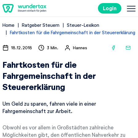
Login
Home
Ratgeber Steuern
Steuer-Lexikon
So geht's
Fahrtkosten für die Fahrgemeinschaft in der Steuererklärung
Kosten
18.12.2018
3 Min.
Hannes
Fahrtkosten für die
Steuertipps
Fahrgemeinschaft in der
Steuer-Lexikon
Steuererklärung
Um Geld zu sparen, fahren viele in einer
Kostenlos ausprobieren
Fahrgemeinschaft zur Arbeit.
Obwohl es vor allem in Großstädten zahlreiche
Möglichkeiten gibt, den öffentlichen Nahverkehr zu