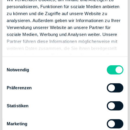
Verkehrsmittel zurückgegriffen wird, spielt aus
personalisieren, Funktionen für soziale Medien anbieten
steuerlicher Sicht keine Rolle.
zu können und die Zugriffe auf unsere Website zu
analysieren. Außerdem geben wir Informationen zu Ihrer
Als Fahrer einer Fahrgemeinschaft Kosten von
Verwendung unserer Website an unsere Partner für
soziale Medien, Werbung und Analysen weiter. Unsere
der Steuer absetzen
Partner führen diese Informationen möglicherweise mit
Der Fahrer einer Fahrgemeinschaft kann die Pauschale
weiteren Daten zusammen, die Sie ihnen bereitgestellt
in Höhe von 30 Cent komplett und ohne
haben oder die sie im Rahmen Ihrer Nutzung der Dienste
Einschränkungen von der Steuer absetzen, sofern er
gesammelt haben.
E
sein eigenes Auto nutzt.
Notwendig
i
n
Die Rechnung sieht für den Fahrer dann
w
folgendermaßen aus:
Präferenzen
i
l
Fahrtkosten = Kilometer zur Arbeit * Anzahl der
l
Statistiken
Arbeitstage * 30 Cent
i
g
Marketing
u