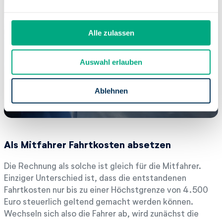
n
g
s
Alle zulassen
a
u
Auswahl erlauben
s
w
a
Ablehnen
h
l
Als Mitfahrer Fahrtkosten absetzen
Die Rechnung als solche ist gleich für die Mitfahrer.
Einziger Unterschied ist, dass die entstandenen
Fahrtkosten nur bis zu einer Höchstgrenze von 4.500
Euro steuerlich geltend gemacht werden können.
Wechseln sich also die Fahrer ab, wird zunächst die