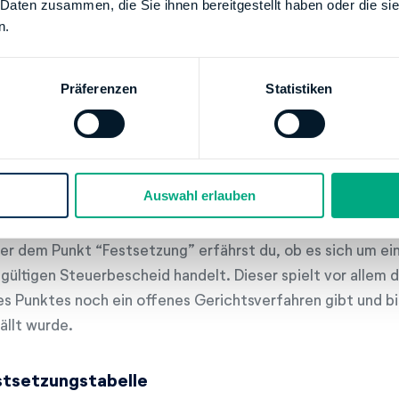
 Daten zusammen, die Sie ihnen bereitgestellt haben oder die s
htige Konto überwiesen werden kann.
n.
letzten Abschnitt, den “Erläuterungen”, wird erklärt bzw. 
ner Entscheidung gekommen ist. Hier findet der Steuerzah
Präferenzen
Statistiken
gaben, Ansätze oder Pauschbeträge nicht anerkannt wurd
htsbehelfsbelehrung festgehalten, die darüber informier
uerbescheid Einspruch eingelegt werden kann.
Auswahl erlauben
rläufigkeitsvermerk
er dem Punkt “Festsetzung” erfährst du, ob es sich um ei
gültigen Steuerbescheid handelt. Dieser spielt vor allem d
es Punktes noch ein offenes Gerichtsverfahren gibt und bis
ällt wurde.
stsetzungstabelle