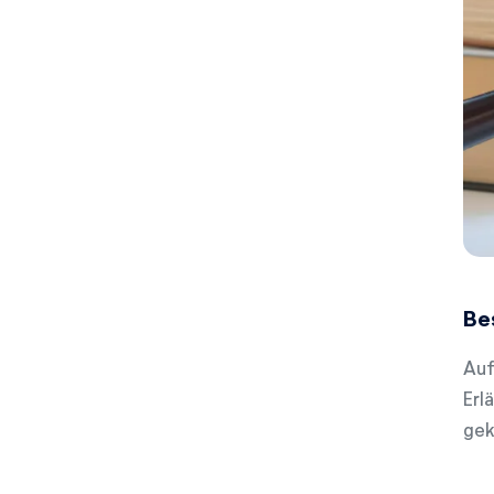
Be
Auf
Erl
gek