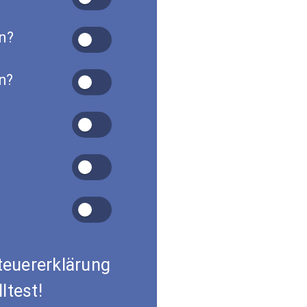
n?
n?
Steuererklärung
ltest!