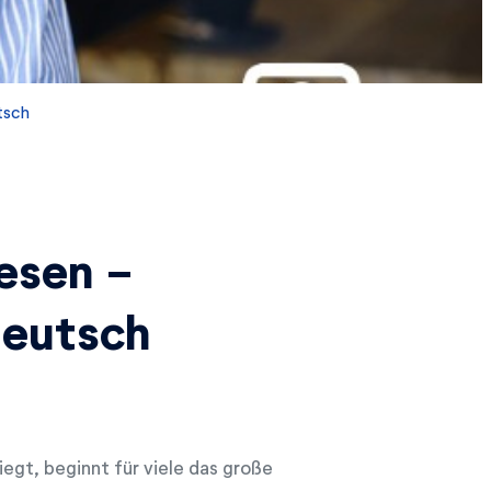
tsch
lesen -
deutsch
egt, beginnt für viele das große