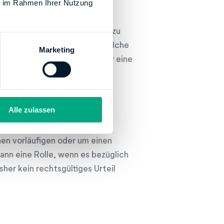
ie im Rahmen Ihrer Nutzung
begründet, wie das Finanzamt zu
ler Informationen darüber, welche
Marketing
en und warum. Zudem ist hier eine
t, wann und wie gegen den
Alle zulassen
nen vorläufigen oder um einen
ann eine Rolle, wenn es bezüglich
her kein rechtsgültiges Urteil