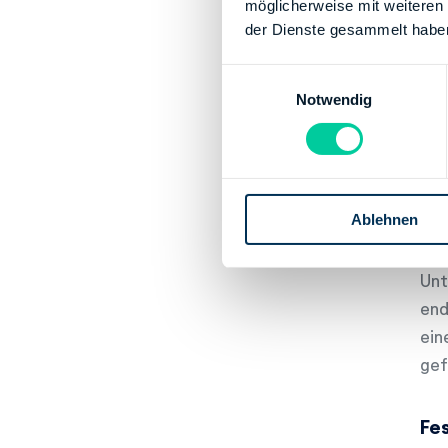
möglicherweise mit weiteren
ric
der Dienste gesammelt habe
Im 
E
sei
Notwendig
i
Aus
n
Rec
w
Ste
i
l
Ablehnen
l
Vo
i
g
Unt
u
end
n
ein
g
gef
s
a
u
Fe
s