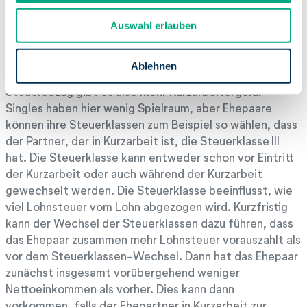
Kurzarbeitergeld durch die Wahl der
u
Auswahl erlauben
Steuerklasse erhöhen
s
w
Die Höhe des Kurzarbeitergelds ist abhängig vom
a
Ablehnen
Nettogehalt. Bei einer Steuerklasse mit weniger
h
Steuerabzug gibt es also mehr Kurzarbeitergeld.
l
Singles haben hier wenig Spielraum, aber Ehepaare
können ihre Steuerklassen zum Beispiel so wählen, dass
der Partner, der in Kurzarbeit ist, die Steuerklasse III
hat. Die Steuerklasse kann entweder schon vor Eintritt
der Kurzarbeit oder auch während der Kurzarbeit
gewechselt werden. Die Steuerklasse beeinflusst, wie
viel Lohnsteuer vom Lohn abgezogen wird. Kurzfristig
kann der Wechsel der Steuerklassen dazu führen, dass
das Ehepaar zusammen mehr Lohnsteuer vorauszahlt als
vor dem Steuerklassen-Wechsel. Dann hat das Ehepaar
zunächst insgesamt vorübergehend weniger
Nettoeinkommen als vorher. Dies kann dann
vorkommen, falls der Ehepartner in Kurzarbeit zur