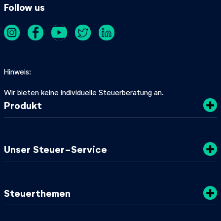
Follow us
Hinweis
Wir bieten keine individuelle Steuerberatung an.
Produkt
Kosten
Unser Steuer-Service
Sicherheit
Datenschutz
Steuertipps
Steuerthemen
Nachhaltigkeit
SteuerGuide 2025/2026