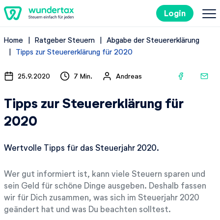
Login
Home
Ratgeber Steuern
Abgabe der Steuererklärung
So geht's
Tipps zur Steuererklärung für 2020
Kosten
25.9.2020
7 Min.
Andreas
Tipps zur Steuererklärung für
Steuertipps
2020
Steuer-Lexikon
Wertvolle Tipps für das Steuerjahr 2020.
Kostenlos ausprobieren
Wer gut informiert ist, kann viele Steuern sparen und
sein Geld für schöne Dinge ausgeben. Deshalb fassen
wir für Dich zusammen, was sich im Steuerjahr 2020
geändert hat und was Du beachten solltest.