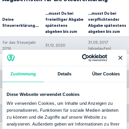
…musst Du bei
…musst Du bei
Deine
freiwilliger Abgabe
verpflichtender
Steuererklärung…
spätestens
Abgabe spätestens
abgeben bis zum
abgeben bis zum
für das Steuerjahr
31.05.2017
31.12.2020
2016
(abgelaufen)
für das Steuerjahr
31.05.2018
31.12.2021
2017
(abgelaufen)
Zustimmung
Details
Über Cookies
für das Steuerjahr
31.07.2019
31.12.2022
2018
(abgelaufen)
für das Steuerjahr
Diese Webseite verwendet Cookies
31.12.2023
31.07.2020
2019
Wir verwenden Cookies, um Inhalte und Anzeigen zu
personalisieren, Funktionen für soziale Medien anbieten
für das Steuerjahr
31.12.2024
31.07.2021
2020
zu können und die Zugriffe auf unsere Website zu
analysieren. Außerdem geben wir Informationen zu Ihrer