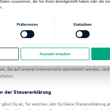
 Daten zusammen, die Sie ihnen bereitgestellt haben oder die s
-Mail
n.
orname
achname
nschrift
Präferenzen
Statistiken
eburtsdatum
inanzamt
eligion
amilienstand
Auswahl erlauben
ne Sorge - natürlich behandeln wir die Informationen stren
hert die Übertragung zwischen unserer Internetseite und d
en, die auf unserer Internetseite übermittelt werden, si
chützt.
hr der Steuererklärung
r gibst Du an, für welches Jahr Du Deine Steuererklärung 