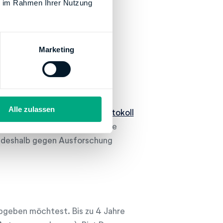
ie im Rahmen Ihrer Nutzung
Marketing
Alle zulassen
g vertraulich. Das
HTTPS-Protokoll
en Seiten der Finanzämter. Die
nd deshalb gegen Ausforschung
abgeben möchtest. Bis zu 4 Jahre