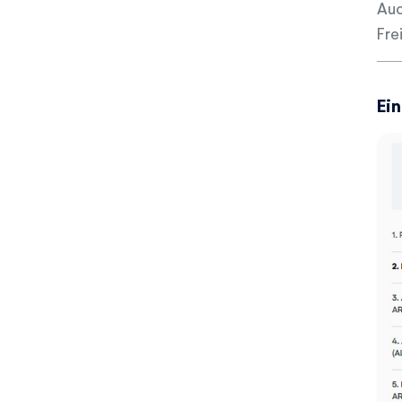
Auc
Fre
Ei