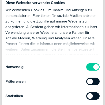
Diese Webseite verwendet Cookies
In unserem Artikel
Ehegattensplitting - Wann lohnt
Wir verwenden Cookies, um Inhalte und Anzeigen zu
sich die Zusammenveranlagung?
findest Du weitere
personalisieren, Funktionen für soziale Medien anbieten
nützliche Informationen.
zu können und die Zugriffe auf unsere Website zu
analysieren. Außerdem geben wir Informationen zu Ihrer
Verwendung unserer Website an unsere Partner für
Sichere Dir jetzt im Schnitt
Euro
soziale Medien, Werbung und Analysen weiter. Unsere
Steuerrückzahlung!
Partner führen diese Informationen möglicherweise mit
weiteren Daten zusammen, die Sie ihnen bereitgestellt
Kostenlos ausprobieren!
haben oder die sie im Rahmen Ihrer Nutzung der Dienste
gesammelt haben.
E
Notwendig
i
n
Wann lohnt sich eine Einzelveranlagung?
w
Präferenzen
i
Trotz der Steuervorteile durch das Ehegattensplitting
l
sorgt in manchen Fällen die Einzelveranlagung für
l
Statistiken
niedrigere Steuern. Wenn Ihr unsicher seid, solltet Ihr
i
beide Veranlagungsarten für Euch durchrechnen - z.B.