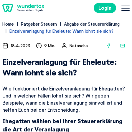
Login
Home
Ratgeber Steuern
Abgabe der Steuererklärung
So geht's
Einzelveranlagung für Eheleute: Wann lohnt sie sich?
Kosten
18.4.2023
9 Min.
Natascha
Einzelveranlagung für Eheleute:
Steuertipps
Wann lohnt sie sich?
Steuer-Lexikon
Wie funktioniert die Einzelveranlagung für Ehegatten?
Und in welchen Fällen lohnt sie sich? Wir geben
Kostenlos ausprobieren
Beispiele, wann die Einzelveranlagung sinnvoll ist und
helfen Euch bei der Entscheidung!
Ehegatten wählen bei ihrer Steuererklärung
die Art der Veranlagung