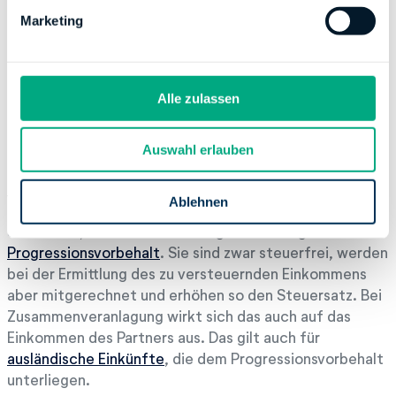
g
kostenlos in unserem
Steuer-Tool
!
Marketing
u
Eine Einzelveranlagung kommt unter anderem in diesen
n
Fällen in Betracht:
g
s
Alle zulassen
a
Progressionsvorbehalt
u
Auswahl erlauben
s
Bezieht einer von Euch Lohnersatzleistungen wie
w
Kurzarbeitergeld
,
Arbeitslosengeld
oder
Elterngeld
,
a
Ablehnen
dann erhöht sich bei einer Zusammenveranlagung Eure
h
Steuerlast, denn diese Leistungen unterliegen dem
l
Progressionsvorbehalt
. Sie sind zwar steuerfrei, werden
bei der Ermittlung des zu versteuernden Einkommens
aber mitgerechnet und erhöhen so den Steuersatz. Bei
Zusammenveranlagung wirkt sich das auch auf das
Einkommen des Partners aus. Das gilt auch für
ausländische Einkünfte
, die dem Progressionsvorbehalt
unterliegen.