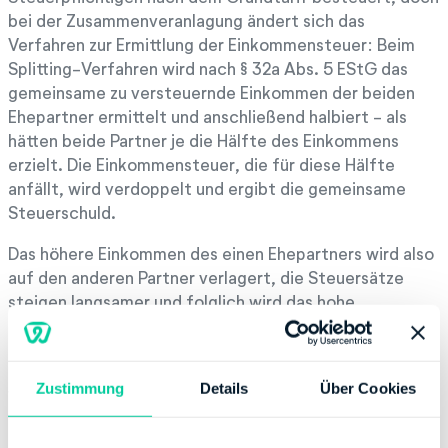
bei der Zusammenveranlagung ändert sich das
Verfahren zur Ermittlung der Einkommensteuer: Beim
Splitting-Verfahren wird nach § 32a Abs. 5 EStG das
gemeinsame zu versteuernde Einkommen der beiden
Ehepartner ermittelt und anschließend halbiert - als
hätten beide Partner je die Hälfte des Einkommens
erzielt. Die Einkommensteuer, die für diese Hälfte
anfällt, wird verdoppelt und ergibt die gemeinsame
Steuerschuld.
Das höhere Einkommen des einen Ehepartners wird also
auf den anderen Partner verlagert, die Steuersätze
steigen langsamer und folglich wird das hohe
Einkommen niedriger besteuert. Deshalb bietet das
Ehegattensplitting besonders Partnern mit
unterschiedlich hohen Einkünften Steuerersparnisse.
Zustimmung
Details
Über Cookies
Wenn beide gleich viel verdienen, macht das Splitting-
Verfahren keinen Unterschied mehr zur
Einzelveranlagung.