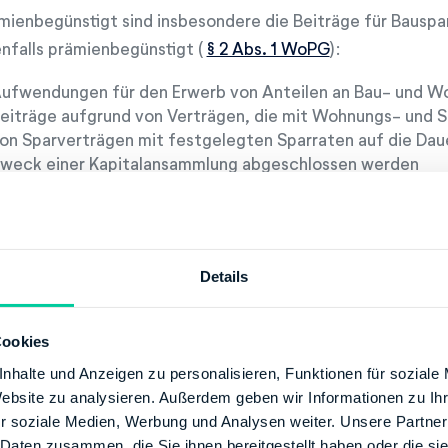
mienbegünstigt sind insbesondere die Beiträge für Bauspar
nfalls prämienbegünstigt (
§ 2 Abs. 1 WoPG
):
ufwendungen für den Erwerb von Anteilen an Bau- und 
eiträge aufgrund von Verträgen, die mit Wohnungs- und 
on Sparverträgen mit festgelegten Sparraten auf die Daue
weck einer Kapitalansammlung abgeschlossen werden
eiträge aufgrund von Sparverträgen, die auf die Dauer von 
llgemeine Sparverträge oder als Sparverträge mit festgele
bgeschlossen werden
Details
Cookies
nhalte und Anzeigen zu personalisieren, Funktionen für soziale
Website zu analysieren. Außerdem geben wir Informationen zu I
r soziale Medien, Werbung und Analysen weiter. Unsere Partner
 Daten zusammen, die Sie ihnen bereitgestellt haben oder die s