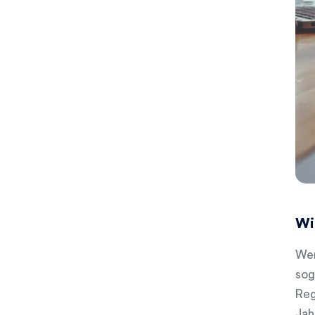
Wi
Wer
sog
Reg
Jah