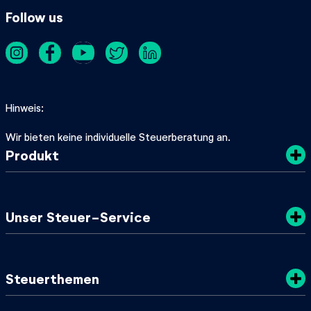
Follow us
Hinweis
Wir bieten keine individuelle Steuerberatung an.
Produkt
Kosten
Unser Steuer-Service
Sicherheit
Datenschutz
Steuertipps
Steuerthemen
Nachhaltigkeit
SteuerGuide 2025/2026