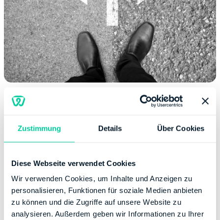
Ermessensspielräume im Steuerrecht
Zustimmung
Details
Über Cookies
In der Abgabenordnung ist die Zulässigkeit von
steuerlichem Ermessen festgeschrieben. Im deutschen
Steuerrecht werden Ermessensvorschriften oft
Diese Webseite verwendet Cookies
angewandt. Besonders häufig gibt es
Ermessensspielräume, wenn es um Steuerbescheide,
Wir verwenden Cookies, um Inhalte und Anzeigen zu
Haftungsbescheide oder Richterliche Ermessen geht.
personalisieren, Funktionen für soziale Medien anbieten
zu können und die Zugriffe auf unsere Website zu
Liegt für die Finanzbehörden ein Ermessensspielraum
analysieren. Außerdem geben wir Informationen zu Ihrer