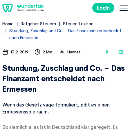
Login
Home
Ratgeber Steuern
Steuer-Lexikon
So geht's
Stundung, Zuschlag und Co. - Das Finanzamt entscheidet
nach Ermessen
Kosten
13.2.2019
2 Min.
Hannes
Steuertipps
Stundung, Zuschlag und Co. - Das
Finanzamt entscheidet nach
Steuer-Lexikon
Ermessen
Kostenlos ausprobieren
Wenn das Gesetz vage formuliert, gibt es einen
Ermessensspielraum.
So ziemlich alles ist in Deutschland klar geregelt. Es