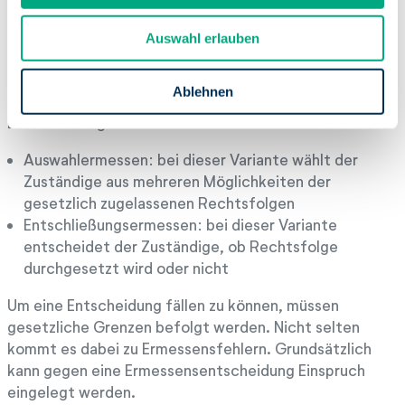
a
Entschließungsermessen
u
Auswahl erlauben
s
Generell lassen sich zwei Arten des Ermessens
w
unterschieden. So gibt es zum einen das
a
Ablehnen
Auswahlermessen und zum anderen das
h
Entschließungsermessen.
l
Auswahlermessen: bei dieser Variante wählt der
Zuständige aus mehreren Möglichkeiten der
gesetzlich zugelassenen Rechtsfolgen
Entschließungsermessen: bei dieser Variante
entscheidet der Zuständige, ob Rechtsfolge
durchgesetzt wird oder nicht
Um eine Entscheidung fällen zu können, müssen
gesetzliche Grenzen befolgt werden. Nicht selten
kommt es dabei zu Ermessensfehlern. Grundsätzlich
kann gegen eine Ermessensentscheidung Einspruch
eingelegt werden.