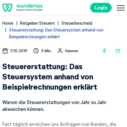
Login
Home
Ratgeber Steuern
Steuerbescheid
So geht's
Steuererstattung: Das Steuersystem anhand von
Beispielrechnungen erklärt
Kosten
7.10.2019
3 Min.
Hannes
Steuertipps
Steuererstattung: Das
Steuersystem anhand von
Steuer-Lexikon
Beispielrechnungen erklärt
Kostenlos ausprobieren
Warum die Steuererstattungen von Jahr zu Jahr
abweichen können.
Fast täglich erreichen uns Anfragen von Kunden, die