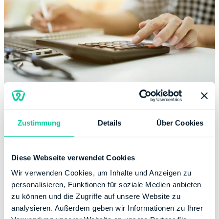
Warum der Grundfreibetrag eine wichtige
Zustimmung
Details
Über Cookies
Rolle spielt
Der Grundfreibetrag liegt für das Steuerjahr 2018 bei
Diese Webseite verwendet Cookies
9.000 Euro. Für das Steuerjahr 2019 gilt ein
Wir verwenden Cookies, um Inhalte und Anzeigen zu
Grundfreibetrag von 9.168 Euro. Wer Einkünfte bis zu
personalisieren, Funktionen für soziale Medien anbieten
dieser Höhe hatte, muss gar keine Steuern zahlen. Erst
zu können und die Zugriffe auf unsere Website zu
ab Einkünften darüber hinaus werden Steuern fällig.
Der
analysieren. Außerdem geben wir Informationen zu Ihrer
Grenzsteuersatz
startet nach dem Grundfreibetrag bei