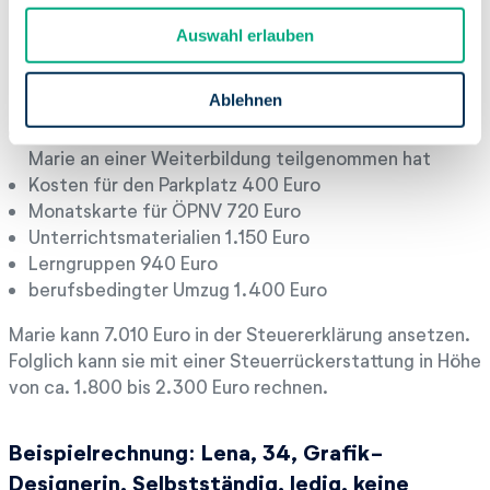
u
Auswahl erlauben
Kosten, die sie in der Steuererklärung
s
w
absetzt
a
Ablehnen
h
Verpflegungsmehraufwendungen 2.400 Euro, da
l
Marie an einer Weiterbildung teilgenommen hat
Kosten für den Parkplatz 400 Euro
Monatskarte für ÖPNV 720 Euro
Unterrichtsmaterialien 1.150 Euro
Lerngruppen 940 Euro
berufsbedingter Umzug 1.400 Euro
Marie kann 7.010 Euro in der Steuererklärung ansetzen.
Folglich kann sie mit einer Steuerrückerstattung in Höhe
von ca. 1.800 bis 2.300 Euro rechnen.
Beispielrechnung: Lena, 34, Grafik-
Designerin, Selbstständig, ledig, keine