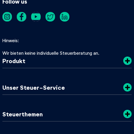
Follow us
Hinweis
Wir bieten keine individuelle Steuerberatung an.
Produkt
Kosten
Unser Steuer-Service
Sicherheit
Datenschutz
Steuertipps
Steuerthemen
Nachhaltigkeit
SteuerGuide 2025/2026
AGB
Mein zuständiges Finanzamt
Steuerklassen