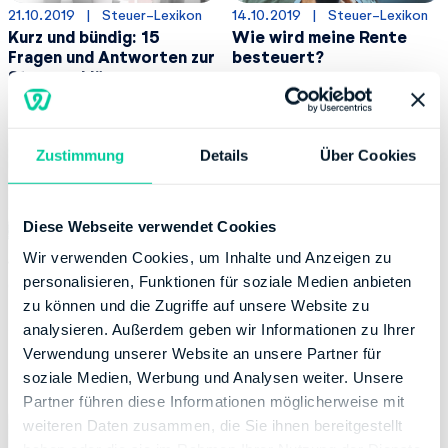
21.10.2019
  |  
Steuer-Lexikon
14.10.2019
  |  
Steuer-Lexikon
Kurz und bündig: 15
Wie wird meine Rente
Fragen und Antworten zur
besteuert?
Steuererklärung
Zustimmung
Details
Über Cookies
Diese Webseite verwendet Cookies
Wir verwenden Cookies, um Inhalte und Anzeigen zu
personalisieren, Funktionen für soziale Medien anbieten
09.10.2019
  |  
Steuer-Lexikon
12.09.2019
  |  
Steuer-Lexikon
zu können und die Zugriffe auf unsere Website zu
ELSTER-Formulare für die
Was können Vermieter
Steuererklärung zum
von der Steuer absetzen?
analysieren. Außerdem geben wir Informationen zu Ihrer
Download auf einen Blick
Verwendung unserer Website an unsere Partner für
soziale Medien, Werbung und Analysen weiter. Unsere
Partner führen diese Informationen möglicherweise mit
weiteren Daten zusammen, die Sie ihnen bereitgestellt